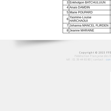
3
Enkhotgon BATCHULUUN
4
Anais DAMDIN
5
Marie POUPARD
Yasmine-Louise
6
HARCHAOUI
7
Johanna MANCEL FLIRDEN
8
Jeanne MARAINE
Copyright © 2015 FFE
Fédération Française des 
tél :
01 39 44 65 80
| contact :
con