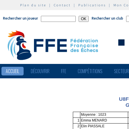
Plan du site
|
Contact
|
Publications
|
Mon C
Rechercher un joueur
Rechercher un club
ACCUEIL
DÉCOUVRIR
FFE
COMPÉTITIONS
SECTEU
U8F
G
Moyenne : 1023
1
Emma MENARD
2
Elin PIASSALE