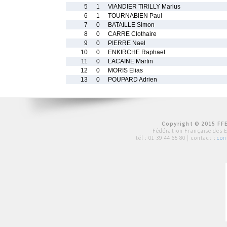
5
1
VIANDIER TIRILLY Marius
6
1
TOURNABIEN Paul
7
0
BATAILLE Simon
8
0
CARRE Clothaire
9
0
PIERRE Nael
10
0
ENKIRCHE Raphael
11
0
LACAINE Martin
12
0
MORIS Elias
13
0
POUPARD Adrien
Copyright © 2015 FFE
Fédération Française des 
tél :
01 39 44 65 80
| contact :
con