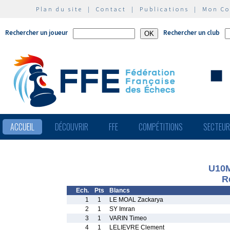
Plan du site
|
Contact
|
Publications
|
Mon C
Rechercher un joueur
Rechercher un club
ACCUEIL
DÉCOUVRIR
FFE
COMPÉTITIONS
SECTEU
U10
R
Ech.
Pts
Blancs
1
1
LE MOAL Zackarya
2
1
SY Imran
3
1
VARIN Timeo
4
1
LELIEVRE Clement