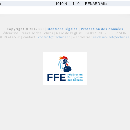
a
1010 N
1 - 0
RENARD Alice
Copyright © 2015 FFE |
Mentions légales
|
Protection des données
Fédération Française des Echecs |
6 rue de l'Eglise | 92600 ASNIERES SUR SEINE
01 39 44 65 80
| contact :
contact@ffechecs.fr
| webmestre :
erick.mouret@echecs.as