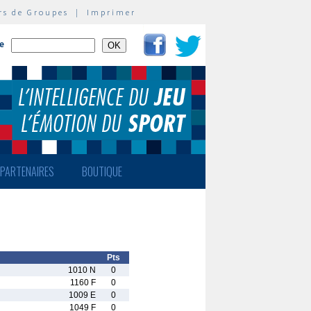
rs de Groupes
|
Imprimer
te
PARTENAIRES
BOUTIQUE
Pts
1010 N
0
1160 F
0
1009 E
0
1049 F
0