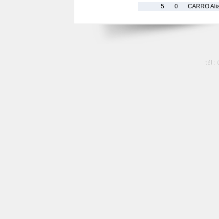
5
0
CARRO Ali
tél :