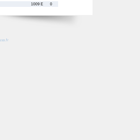
1009 E
0
so.fr