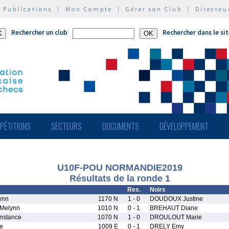
|
Publications
|
Mon Compte
|
Gérer son Club
|
Directeu
Rechercher un club
Rechercher dans le si
PÉTITIONS
SECTEURS
DOCUMENTS
DÉVELOPPEMENT
U10F-POU NORMANDIE2019
Résultats de la ronde 1
Res.
Noirs
ynn
1170 N
1 - 0
DOUDOUX Justine
Melynn
1010 N
0 - 1
BREHAUT Diane
stance
1070 N
1 - 0
DROULOUT Marie
e
1009 E
0 - 1
DRELY Emy