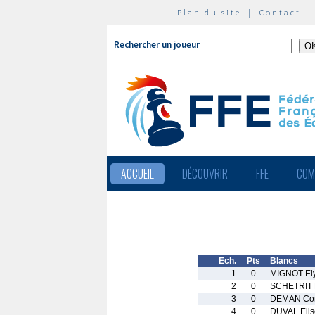
Plan du site
|
Contact
Rechercher un joueur
ACCUEIL
DÉCOUVRIR
FFE
COM
Ech.
Pts
Blancs
1
0
MIGNOT El
2
0
SCHETRIT 
3
0
DEMAN Con
4
0
DUVAL Elis