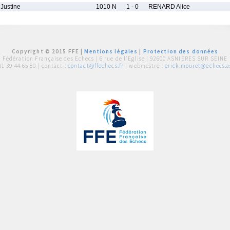
ustine
1010 N
1 - 0
RENARD Alice
Copyright © 2015 FFE |
Mentions légales
|
Protection des données
Fédération Française des Echecs |
6 rue de l'Eglise | 92600 ASNIERES SUR SEINE
01 39 44 65 80
| contact :
contact@ffechecs.fr
| webmestre :
erick.mouret@echecs.as