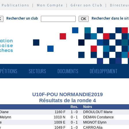
|
Publications
|
Mon Compte
|
Gérer son Club
|
Directeu
Rechercher un club
Rechercher dans le si
PÉTITIONS
SECTEURS
DOCUMENTS
DÉVELOPPEMENT
U10F-POU NORMANDIE2019
Résultats de la ronde 4
Res.
Noirs
Diane
1160 F
1 - 0
DROULOUT Marie
Melynn
1010 N
0 - 1
DEMAN Constance
e
1009 E
0 - 1
MIGNOT Elynn
y
1049 F
1 - 0
CARRO Alia