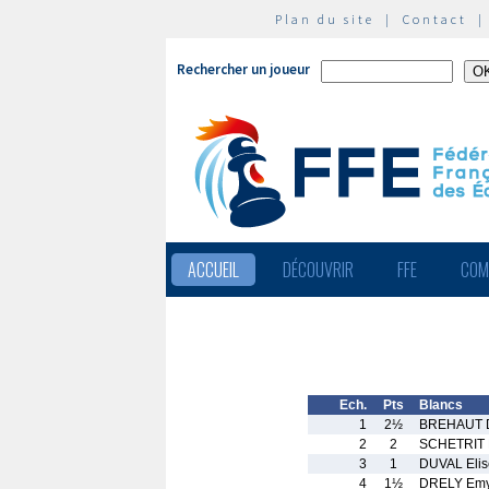
Plan du site
|
Contact
Rechercher un joueur
ACCUEIL
DÉCOUVRIR
FFE
COM
Ech.
Pts
Blancs
1
2½
BREHAUT 
2
2
SCHETRIT 
3
1
DUVAL Elis
4
1½
DRELY Em