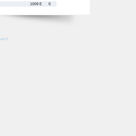
1009 E
0
so.fr