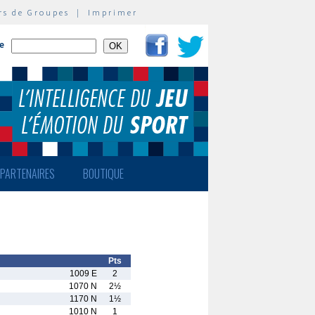
rs de Groupes
|
Imprimer
te
PARTENAIRES
BOUTIQUE
Pts
1009 E
2
1070 N
2½
1170 N
1½
1010 N
1