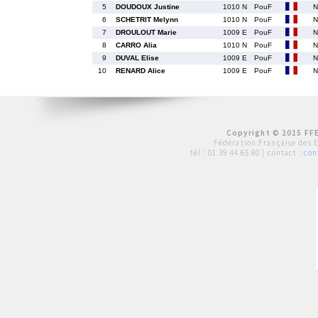
5
DOUDOUX Justine
1010 N
PouF
6
SCHETRIT Melynn
1010 N
PouF
7
DROULOUT Marie
1009 E
PouF
8
CARRO Alia
1010 N
PouF
9
DUVAL Elise
1009 E
PouF
10
RENARD Alice
1009 E
PouF
Copyright © 2015 FFE
Fédération Française des 
tél :
01 39 44 65 80
| contact :
con