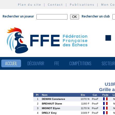
Plan du site
|
Contact
|
Publications
|
Mon C
Rechercher un joueur
Rechercher un club
ACCUEIL
DÉCOUVRIR
FFE
COMPÉTITIONS
SECTEU
U10
Grille 
Pl
Nom
Elo
Cat.
Fede
L
1
DEMAN Constance
1070 N
PouF
2
BREHAUT Diane
1160 F
PouF
3
MIGNOT Elynn
1170 N
PouF
4
DRELY Emy
1049 F
PouF