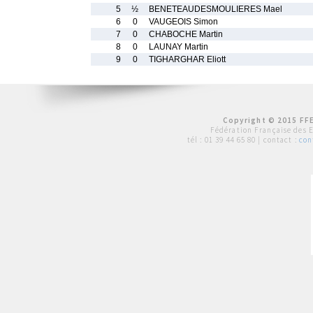
5
½
BENETEAUDESMOULIERES Mael
6
0
VAUGEOIS Simon
7
0
CHABOCHE Martin
8
0
LAUNAY Martin
9
0
TIGHARGHAR Eliott
Copyright © 2015 FFE
Fédération Française des 
tél :
01 39 44 65 80
| contact :
con