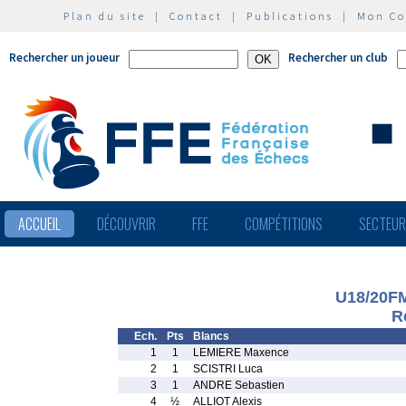
Plan du site
|
Contact
|
Publications
|
Mon C
Rechercher un joueur
Rechercher un club
ACCUEIL
DÉCOUVRIR
FFE
COMPÉTITIONS
SECTEU
U18/20F
R
Ech.
Pts
Blancs
1
1
LEMIERE Maxence
2
1
SCISTRI Luca
3
1
ANDRE Sebastien
4
½
ALLIOT Alexis