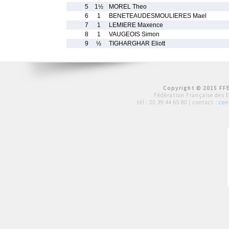
5
1½
MOREL Theo
6
1
BENETEAUDESMOULIERES Mael
7
1
LEMIERE Maxence
8
1
VAUGEOIS Simon
9
½
TIGHARGHAR Eliott
Copyright © 2015 FFE
Fédération Française des 
tél :
01 39 44 65 80
| contact :
con