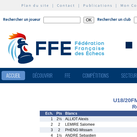
Plan du site
|
Contact
|
Publications
|
Mon C
Rechercher un joueur
Rechercher un club
ACCUEIL
DÉCOUVRIR
FFE
COMPÉTITIONS
SECTEU
U18/20F
R
Ech.
Pts
Blancs
1
2½
ALLIOT Alexis
2
2
LEMIRE Salomee
3
2
PHENG Wissam
4
1½
ANDRE Sebastien