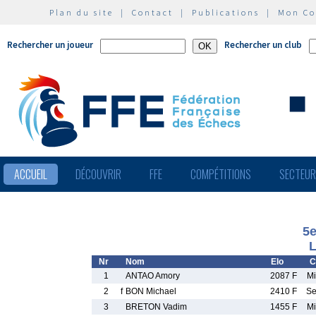
Plan du site
|
Contact
|
Publications
|
Mon C
Rechercher un joueur
Rechercher un club
ACCUEIL
DÉCOUVRIR
FFE
COMPÉTITIONS
SECTEU
5e
L
Nr
Nom
Elo
C
1
ANTAO Amory
2087 F
M
2
f
BON Michael
2410 F
S
3
BRETON Vadim
1455 F
M