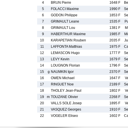
4
BRUN Pierre
1648 F
B
5
FOLACCI Maxime
1990 F
S
6
GODON Philippe
1853 F
S
7
GRIMAULT Leane
1535 F
P
8
GRIMAULT Lou
1381 F
M
9
HABERTHUR Maxime
1985 F
M
10
KARAPETIAN Rouben
2035 F
J
11
LAFFONTA Matthias
1975 F
C
12
LEMASCON Hugo
1777 F
S
13
LEVY Kevin
1679 F
S
14
LOUGNON Florian
1796 F
S
15
g
NAUMKIN Igor
2370 F
S
16
OWEN Michael
1647 F
V
17
RINGUET Noe
2189 F
S
18
THOLEY Jean-Paul
1802 F
V
19
m
TOUZANE Olivier
2268 F
S
20
VALLS SOLE Josep
1895 F
V
21
VASQUEZ Georges
1910 F
S
22
VOGELER Eliseo
1602 F
C