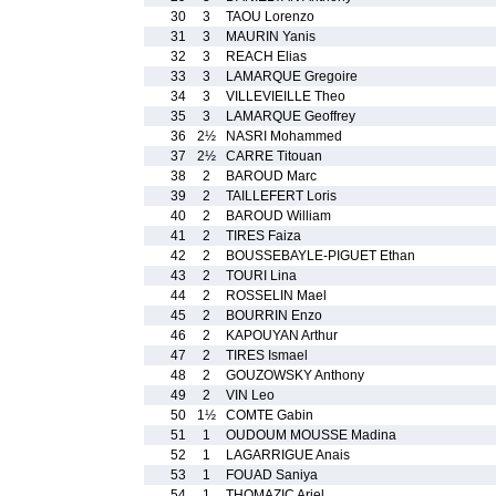
30
3
TAOU Lorenzo
31
3
MAURIN Yanis
32
3
REACH Elias
33
3
LAMARQUE Gregoire
34
3
VILLEVIEILLE Theo
35
3
LAMARQUE Geoffrey
36
2½
NASRI Mohammed
37
2½
CARRE Titouan
38
2
BAROUD Marc
39
2
TAILLEFERT Loris
40
2
BAROUD William
41
2
TIRES Faiza
42
2
BOUSSEBAYLE-PIGUET Ethan
43
2
TOURI Lina
44
2
ROSSELIN Mael
45
2
BOURRIN Enzo
46
2
KAPOUYAN Arthur
47
2
TIRES Ismael
48
2
GOUZOWSKY Anthony
49
2
VIN Leo
50
1½
COMTE Gabin
51
1
OUDOUM MOUSSE Madina
52
1
LAGARRIGUE Anais
53
1
FOUAD Saniya
54
1
THOMAZIC Ariel