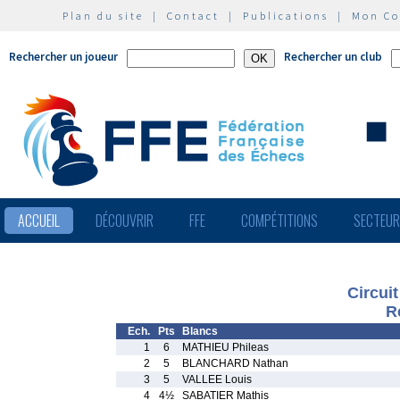
Plan du site
|
Contact
|
Publications
|
Mon C
Rechercher un joueur
Rechercher un club
ACCUEIL
DÉCOUVRIR
FFE
COMPÉTITIONS
SECTEU
Circui
R
Ech.
Pts
Blancs
1
6
MATHIEU Phileas
2
5
BLANCHARD Nathan
3
5
VALLEE Louis
4
4½
SABATIER Mathis