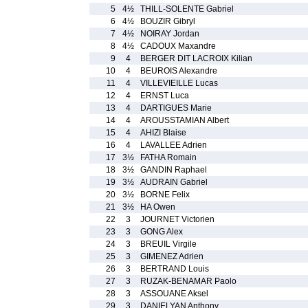
5
4½
THILL-SOLENTE Gabriel
6
4½
BOUZIR Gibryl
7
4½
NOIRAY Jordan
8
4½
CADOUX Maxandre
9
4
BERGER DIT LACROIX Kilian
10
4
BEUROIS Alexandre
11
4
VILLEVIEILLE Lucas
12
4
ERNST Luca
13
4
DARTIGUES Marie
14
4
AROUSSTAMIAN Albert
15
4
AHIZI Blaise
16
4
LAVALLEE Adrien
17
3½
FATHA Romain
18
3½
GANDIN Raphael
19
3½
AUDRAIN Gabriel
20
3½
BORNE Felix
21
3½
HA Owen
22
3
JOURNET Victorien
23
3
GONG Alex
24
3
BREUIL Virgile
25
3
GIMENEZ Adrien
26
3
BERTRAND Louis
27
3
RUZAK-BENAMAR Paolo
28
3
ASSOUANE Aksel
29
3
DANIELYAN Anthony