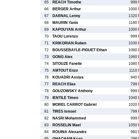
65
REACH Timothe
999 
66
BERGER Arthur
1000 
67
DARNAL Lenny
1320 
68
MAURIN Yanis
1180 
69
KAPOUYAN Arthur
1000 
70
TAOU Lorenzo
999 
71
KRIKORIAN Ruben
1030 
72
BOUSSEBAYLE-PIGUET Ethan
1080 
73
GONG Alex
1060 
74
SITOUZE Fanelie
1080 
75
AMTOUT Enzo
1110 
76
KOUADRI Assiya
940 
77
REACH Elias
799 
78
GOUZOWSKY Anthony
999 
79
IENTILE Timeo
1040 
80
MOREL CARROT Gabriel
1020 
81
TIRES Ismael
799 
82
NASRI Mohammed
999 
83
ROSSELIN Mael
1050 
84
ROUINA Alexandre
960 
85
GHACHAM Kyan
799 