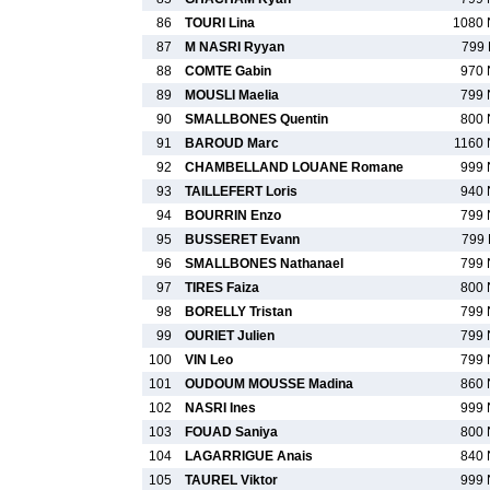
86
TOURI Lina
1080 
87
M NASRI Ryyan
799 
88
COMTE Gabin
970 
89
MOUSLI Maelia
799 
90
SMALLBONES Quentin
800 
91
BAROUD Marc
1160 
92
CHAMBELLAND LOUANE Romane
999 
93
TAILLEFERT Loris
940 
94
BOURRIN Enzo
799 
95
BUSSERET Evann
799 
96
SMALLBONES Nathanael
799 
97
TIRES Faiza
800 
98
BORELLY Tristan
799 
99
OURIET Julien
799 
100
VIN Leo
799 
101
OUDOUM MOUSSE Madina
860 
102
NASRI Ines
999 
103
FOUAD Saniya
800 
104
LAGARRIGUE Anais
840 
105
TAUREL Viktor
999 