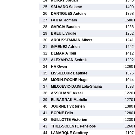
24
NOIRAY Jordan
1345 
25
SALVADO Salome
1400 
26
DARTIGUES Antoine
1398 
27
FATHA Romain
1580 
28
GARCIA Bastien
1238 
29
BREUIL Virgile
1252 
30
AROUSSTAMIAN Albert
1241 
31
GIMENEZ Adrien
1242 
32
DEMARIA Toni
1412 
33
ALEXANYAN Sedrak
1292 
34
HA Owen
1260 
35
LISSILLOUR Baptiste
1375 
36
MORIN-ROCHE Hugo
1044 
37
MILOJEVIC-DAIM Lola-Shaina
1593 
38
ASSOUANE Aksel
1220 
39
EL BARRAK Marielle
1270 
40
JOURNET Victorien
1380 
41
BORNE Felix
1280 
42
GUILLOTTE Victorien
1230 
43
THILL-SOLENTE Penelope
1260 
44
LAMARQUE Geoffrey
1107 