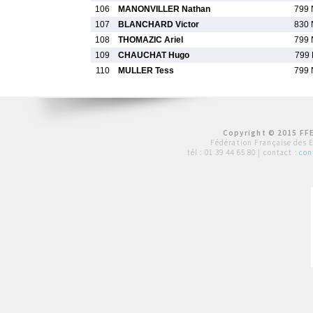
106
MANONVILLER Nathan
799 
107
BLANCHARD Victor
830 
108
THOMAZIC Ariel
799 
109
CHAUCHAT Hugo
799 
110
MULLER Tess
799 
Copyright © 2015 FFE
Fédération Française des 
tél :
01 39 44 65 80
| contact :
con