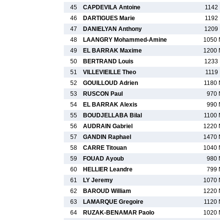
45
CAPDEVILA Antoine
1142 
46
DARTIGUES Marie
1192 
47
DANIELYAN Anthony
1209 
48
LAANGRY Mohammed-Amine
1050 
49
EL BARRAK Maxime
1200 
50
BERTRAND Louis
1233 
51
VILLEVIEILLE Theo
1119 
52
GOUILLOUD Adrien
1180 
53
RUSCON Paul
970 
54
EL BARRAK Alexis
990 
55
BOUDJELLABA Bilal
1100 
56
AUDRAIN Gabriel
1220 
57
GANDIN Raphael
1470 
58
CARRE Titouan
1040 
59
FOUAD Ayoub
980 
60
HELLIER Leandre
799 
61
LY Jeremy
1070 
62
BAROUD William
1220 
63
LAMARQUE Gregoire
1120 
64
RUZAK-BENAMAR Paolo
1020 