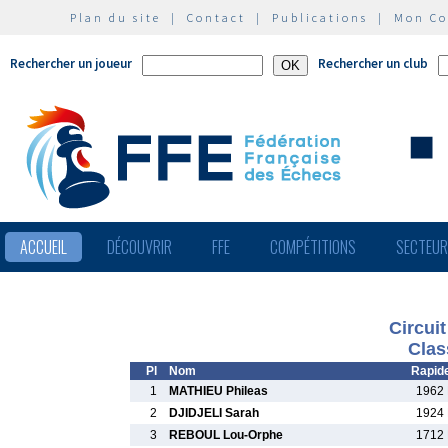
Plan du site
|
Contact
|
Publications
|
Mon C
Rechercher un joueur
Rechercher un club
ACCUEIL
DÉCOUVRIR
FFE
COMPÉTITIONS
SECTEU
Circui
Clas
Pl
Nom
Rapid
1
MATHIEU Phileas
1962 
2
DJIDJELI Sarah
1924 
3
REBOUL Lou-Orphe
1712 