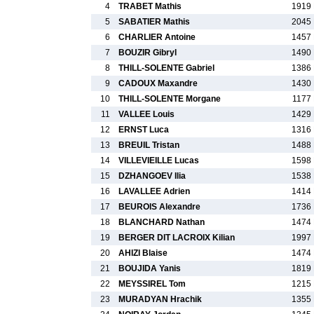
4
TRABET Mathis
1919 
5
SABATIER Mathis
2045 
6
CHARLIER Antoine
1457 
7
BOUZIR Gibryl
1490 
8
THILL-SOLENTE Gabriel
1386 
9
CADOUX Maxandre
1430 
10
THILL-SOLENTE Morgane
1177 
11
VALLEE Louis
1429 
12
ERNST Luca
1316 
13
BREUIL Tristan
1488 
14
VILLEVIEILLE Lucas
1598 
15
DZHANGOEV Ilia
1538 
16
LAVALLEE Adrien
1414 
17
BEUROIS Alexandre
1736 
18
BLANCHARD Nathan
1474 
19
BERGER DIT LACROIX Kilian
1997 
20
AHIZI Blaise
1474 
21
BOUJIDA Yanis
1819 
22
MEYSSIREL Tom
1215 
23
MURADYAN Hrachik
1355 