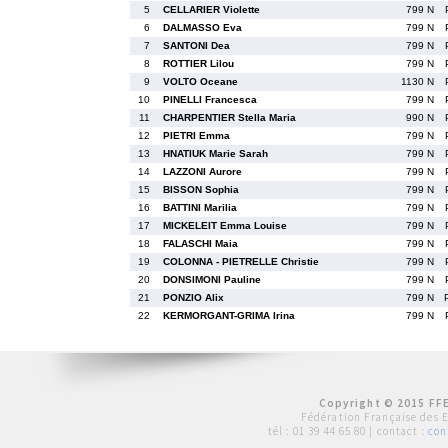
5
CELLARIER Violette
799 N
6
DALMASSO Eva
799 N
7
SANTONI Dea
799 N
8
ROTTIER Lilou
799 N
9
VOLTO Oceane
1130 N
10
PINELLI Francesca
799 N
11
CHARPENTIER Stella Maria
990 N
12
PIETRI Emma
799 N
13
HNATIUK Marie Sarah
799 N
14
LAZZONI Aurore
799 N
15
BISSON Sophia
799 N
16
BATTINI Marilia
799 N
17
MICKELEIT Emma Louise
799 N
18
FALASCHI Maia
799 N
19
COLONNA - PIETRELLE Christie
799 N
20
DONSIMONI Pauline
799 N
21
PONZIO Alix
799 N
22
KERMORGANT-GRIMA Irina
799 N
Copyright © 2015 FFE
Fédération Française des 
tél :
01 39 44 65 80
| contact :
con