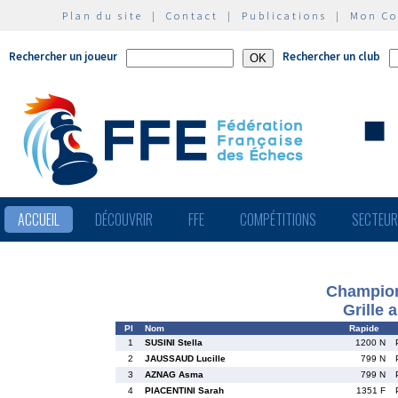
Plan du site
|
Contact
|
Publications
|
Mon C
Rechercher un joueur
Rechercher un club
ACCUEIL
DÉCOUVRIR
FFE
COMPÉTITIONS
SECTEU
Champion
Grille 
Pl
Nom
Rapide
1
SUSINI Stella
1200 N
2
JAUSSAUD Lucille
799 N
3
AZNAG Asma
799 N
4
PIACENTINI Sarah
1351 F