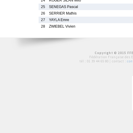
24
ROGER SILAN Milo
25
SENEGAS Pascal
26
SERRIER Mathis
27
YAYLA Emre
28
ZWIEBEL Vivien
Copyright © 2015 FFE
Fédération Française des 
tél :
01 39 44 65 80
| contact :
con