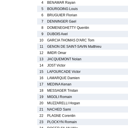
4
BENAMAR Rayan
5
BOURGOING Louis
6
BRUGUIER Florian
7
DENNINGER Gael
8
DOMENEGHETTY Quentin
9
DUBOIS Axel
10
GARCIA THOMAS D'ARC Tom
11
GENON DE SAINT-SAVIN Matthieu
12
IMIDR Omar
13
JACQUEMONT Nolan
14
JOST Victor
15
LAFOURCADE Victor
16
LAMARQUE Damien
17
MEDINA Kenan
18
MESSAGER Tristan
19
MIGOLI Romain
20
MUZZARELLI Hogan
21
NACHED Sami
22
PLAGNE Corentin
23
PLOCKYN Romain