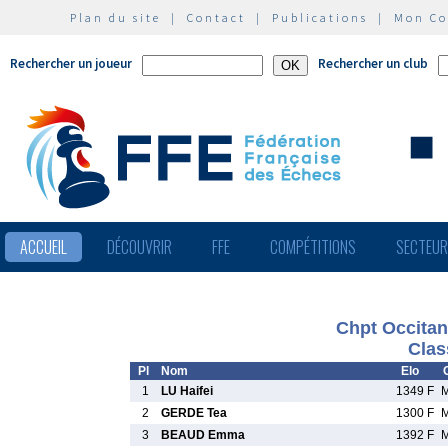
Plan du site
|
Contact
|
Publications
|
Mon C
Rechercher un joueur
Rechercher un club
ACCUEIL
DÉCOUVRIR
FFE
COMPÉTITIONS
SECTEU
Chpt Occitan
Clas
Pl
Nom
Elo
1
LU Haifei
1349 F
M
2
GERDE Tea
1300 F
M
3
BEAUD Emma
1392 F
M