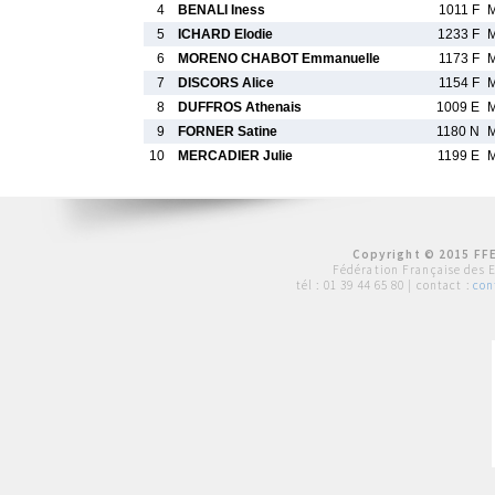
4
BENALI Iness
1011 F
M
5
ICHARD Elodie
1233 F
M
6
MORENO CHABOT Emmanuelle
1173 F
M
7
DISCORS Alice
1154 F
M
8
DUFFROS Athenais
1009 E
M
9
FORNER Satine
1180 N
M
10
MERCADIER Julie
1199 E
M
Copyright © 2015 FFE
Fédération Française des 
tél :
01 39 44 65 80
| contact :
con