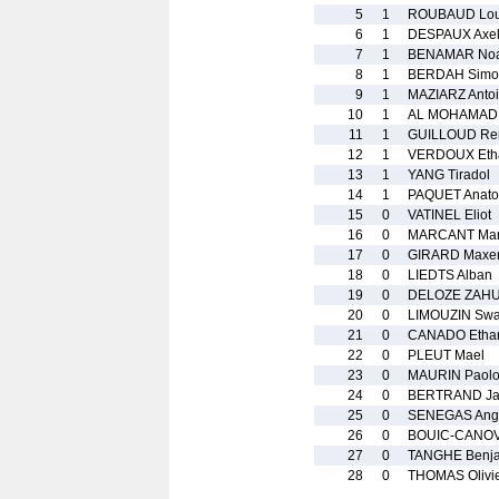
5
1
ROUBAUD Loui
6
1
DESPAUX Axe
7
1
BENAMAR No
8
1
BERDAH Simo
9
1
MAZIARZ Anto
10
1
AL MOHAMAD 
11
1
GUILLOUD Re
12
1
VERDOUX Eth
13
1
YANG Tiradol
14
1
PAQUET Anato
15
0
VATINEL Eliot
16
0
MARCANT Mar
17
0
GIRARD Maxe
18
0
LIEDTS Alban
19
0
DELOZE ZAH
20
0
LIMOUZIN Sw
21
0
CANADO Etha
22
0
PLEUT Mael
23
0
MAURIN Paol
24
0
BERTRAND Ja
25
0
SENEGAS Ang
26
0
BOUIC-CANOV
27
0
TANGHE Benj
28
0
THOMAS Olivi