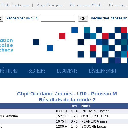
|
Publications
|
Mon Compte
|
Gérer son Club
|
Directeu
Rechercher un club
Rechercher dans le si
PÉTITIONS
SECTEURS
DOCUMENTS
DÉVELOPPEMENT
Chpt Occitanie Jeunes - U10 - Poussin M
Résultats de la ronde 2
Res.
Noirs
1080 N
X - X
RICHARD Nathan
AI Antoine
1527 F
1 - 0
O'REILLY Claude
1075 F
0 - 1
PLANEIX Arman
is
1280 F
1 - 0
SOUCHE Lucas