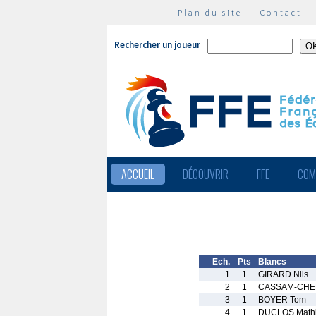
Plan du site
|
Contact
Rechercher un joueur
ACCUEIL
DÉCOUVRIR
FFE
COM
Ech.
Pts
Blancs
1
1
GIRARD Nils
2
1
CASSAM-CHEN
3
1
BOYER Tom
4
1
DUCLOS Math