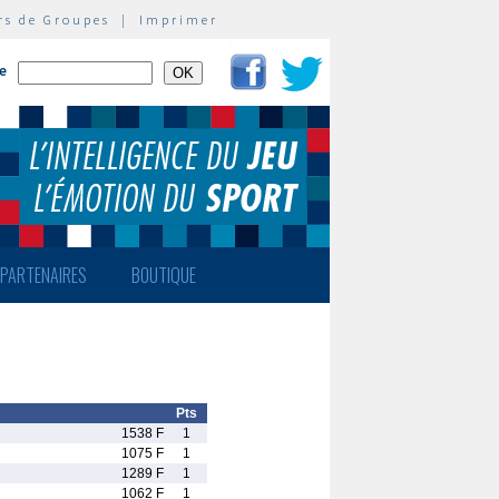
rs de Groupes
|
Imprimer
te
PARTENAIRES
BOUTIQUE
Pts
1538 F
1
1075 F
1
1289 F
1
1062 F
1