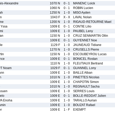
s-Alexandre
1070 N
0 - 1
MANENC Loick
l
1060 N
0 - 1
ROBIN Lucien
ah
1250 N
1 - 0
MISO Ayden
n
1043 F
X - X
LAVAL Nolan
ine
1200 N
1 - 0
RIGAUD-RETOURNE Mael
Yssa
1009 E
0 - 1
CONTIE Lilio
mi
1009 E
1 - 0
PAUBEL Leny
an
1150 N
1 - 0
CRUZ SENMARTIN Ollin
1009 E
0 - 1
GUYENNET Noe
le
1129 F
1 - 0
JAUNEAUD Tidiane
1270 N
1 - 0
CRUSELLS Pierre
tin
1150 N
1 - 0
ESCOUBEYROU Lucas
nce
1009 E
0 - 1
BONICEL Rostan
1110 N
1 - 0
FLEUTIAUX Bertrand
UT Noam
1029 F
0 - 1
GUANNEL Lony
ann
1009 E
1 - 0
BAILLE Alban
n
1010 N
1 - 0
PINETTES Nicolas
1009 E
1 - 0
CHAPOTIN Simon
o
1010 N
1 - 0
REGNAULT Sacha
ouen
1009 E
1 - 0
SERRES Louis
elo
1009 E
0 - 1
BOLLE-REDDAT Julien
A Enoha
1009 E
1 - 0
TARALLO Aurian
amin
1009 E
1 - 0
BOUZAT Rafael
er
1009 E
1 - F
EXEMPT