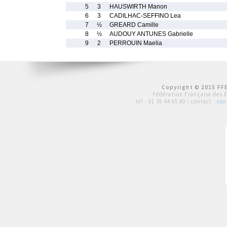
5
3
HAUSWIRTH Manon
6
3
CADILHAC-SEFFINO Lea
7
½
GREARD Camille
8
½
AUDOUY ANTUNES Gabrielle
9
2
PERROUIN Maelia
Copyright © 2015 FFE
Fédération Française des 
tél :
01 39 44 65 80
| contact :
con