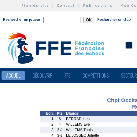
Plan du site
|
Contact
|
Publications
|
Mon C
Rechercher un joueur
Rechercher un club
ACCUEIL
DÉCOUVRIR
FFE
COMPÉTITIONS
SECTEU
Chpt Occit
R
Ech.
Pts
Blancs
1
6
BERRAD Ines
2
4
WILLEMS Eve
3
3½
WILLEMS Thais
4
3½
LE JOSSEC Juliette