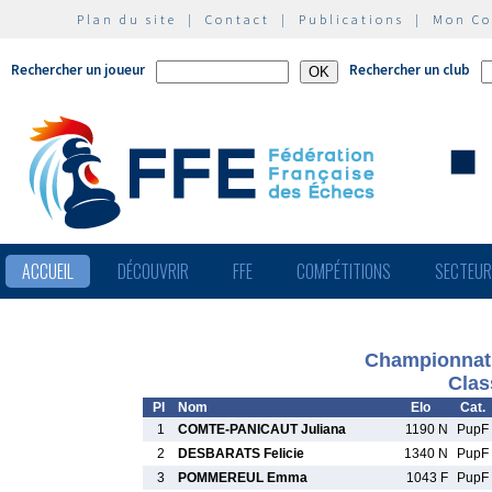
Plan du site
|
Contact
|
Publications
|
Mon C
Rechercher un joueur
Rechercher un club
ACCUEIL
DÉCOUVRIR
FFE
COMPÉTITIONS
SECTEU
Championnat 
Clas
Pl
Nom
Elo
Cat.
1
COMTE-PANICAUT Juliana
1190 N
PupF
2
DESBARATS Felicie
1340 N
PupF
3
POMMEREUL Emma
1043 F
PupF