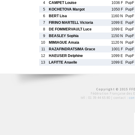
4
CAMPET Louise
1036 F
PupF
5
KOCHETOVA Margot
1050 F
PupF
6
BERT Lisa
1160 N
PupF
7
FIRINO MARTELL Victoria
1099 E
PupF
8
DE FOMMERVAULT Luce
1099 E
PupF
9
BEASLEY Sophia
1150 N
PupF
10
MIMIAGUE Amaia
1120 N
PupF
11
RAZAFINDRATSIMA Grace
1001 F
PupF
12
HAEUSER Delphine
1099 E
PupF
13
LAFITTE Anaelle
1099 E
PupF
Copyright © 2015 FFE
Fédération Française des 
tél :
01 39 44 65 80
| contact :
con