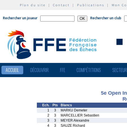
Plan du site
|
Contact
|
Publications
|
Mon C
Rechercher un joueur
Rechercher un club
ACCUEIL
DÉCOUVRIR
FFE
COMPÉTITIONS
SECTEU
5e Open In
R
Ech.
Pts
Blancs
1
3
MARKU Demeter
2
3
MARCELLIER Sebastien
3
3
MEYER Alexandre
4
3
SAUZE Richard