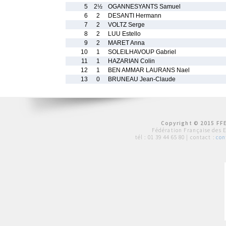
5
2½
OGANNESYANTS Samuel
6
2
DESANTI Hermann
7
2
VOLTZ Serge
8
2
LUU Estello
9
2
MARET Anna
10
1
SOLEILHAVOUP Gabriel
11
1
HAZARIAN Colin
12
1
BEN AMMAR LAURANS Nael
13
0
BRUNEAU Jean-Claude
Copyright © 2015 FFE
Fédération Française des 
tél :
01 39 44 65 80
| contact :
con