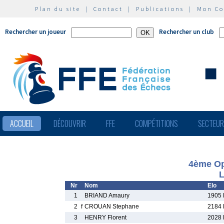
Plan du site
|
Contact
|
Publications
|
Mon C
Rechercher un joueur
Rechercher un club
ACCUEIL
DÉCOUVRIR
FFE
COMPÉTITIONS
SECTEU
4ème Op
L
Nr
Nom
Elo
1
BRIAND Amaury
1905 
2
f
CROUAN Stephane
2184 
3
HENRY Florent
2028 