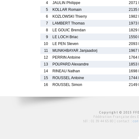
4
JAULIN Philippe
2071 
5
KOLLAR Romain
2135 
6
KOZLOWSKI Thierry
1982 
7
LAMBERT Thomas
1973 
8
LE GOUIC Brendan
1829 
9
LE LOCH Briac
1550 
10
LE PEN Steven
2093 
11
MUNKHBAYAR Janjaadorj
1967 
12
PERRIN Antoine
1764 
13
POUPARD Alexandre
1853 
14
RINEAU Nathan
1698 
15
ROUSSEL Antoine
1744 
16
ROUSSEL Simon
2149 
Copyright © 2015 FFE
Fédération Française des 
tél :
01 39 44 65 80
| contact :
con