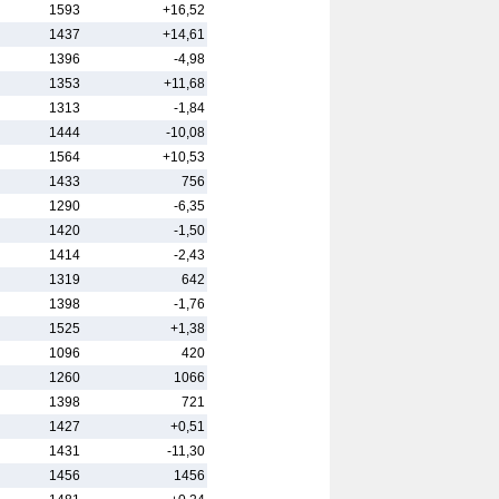
1593
+16,52
1437
+14,61
1396
-4,98
1353
+11,68
1313
-1,84
1444
-10,08
1564
+10,53
1433
756
1290
-6,35
1420
-1,50
1414
-2,43
1319
642
1398
-1,76
1525
+1,38
1096
420
1260
1066
1398
721
1427
+0,51
1431
-11,30
1456
1456