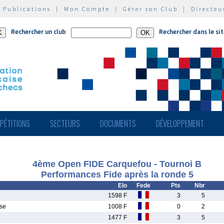
|
Publications
|
Mon Compte
|
Gérer son Club
|
Directeu
Rechercher un club
Rechercher dans le si
PÉTITIONS
SECTEURS
DOCUMENTS
DÉVELOPPEMENT
4ème Open FIDE Carquefou - Tournoi B
Performances Fide après la ronde 5
Elo
Fede
Pts
Nbr
1598 F
3
5
se
1008 F
0
2
1477 F
3
5