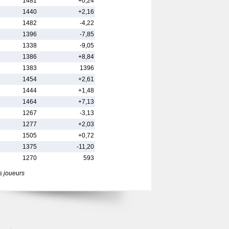
1481
+0,24
1440
+2,16
1482
-4,22
1396
-7,85
1338
-9,05
1386
+8,84
1383
1396
1454
+2,61
1444
+1,48
1464
+7,13
1267
-3,13
1277
+2,03
1505
+0,72
1375
-11,20
1270
593
s joueurs