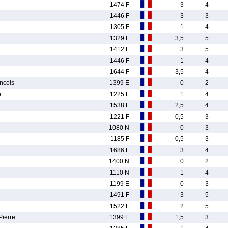
1474 F
3
4
1446 F
3
3
1305 F
1
4
1329 F
3,5
5
1412 F
3
5
1446 F
1
4
1644 F
3,5
4
ncois
1399 E
0
2
o
1225 F
1
4
1538 F
2,5
4
1221 F
0,5
3
1080 N
0
3
1185 F
0,5
3
1686 F
3
4
1400 N
0
2
1110 N
1
4
1199 E
0
3
1491 F
3
5
1522 F
2
5
ierre
1399 E
1,5
3