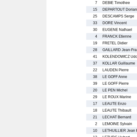
7
DEBIE Timothee
15
DEPARTOUT Dorian
25
DESCAMPS Serge
33
DORE Vincent
30
EUGENE Nathael
4
FRANCK Etienne
19
FRETEL Didier
28
GAILLARD Jean-Fra
41
KOLENDOWICZ Ud
37
KOLLAR Guillaume
22
LAUDEN Pierre
38
LE GOFF Anne
39
LE GOFF Pierre
20
LE PEN Michel
29
LE ROUX Marine
17
LEAUTE Enzo
18
LEAUTE Thibault
21
LECHAT Bernard
2
LEMOINE Sylvain
10
LETHUILLIER Jean P