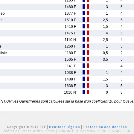
1285 F
1
4
1480 F
3
5
heo
1377 F
1
4
el
1510 F
2,5
5
1410 F
1,5
4
1475 F
4
5
1110 N
2,5
4
e
1260 F
1
3
iste
1180 F
0,5
2
1505 F
3,5
5
1141 F
1
4
1038 F
1
4
1488 F
1,5
3
1638 F
3
5
1010 N
0
3
TION: les Gains/Pertes sont calculées sur la base d'un coefficient 10 pour tous le
Copyright © 2015 FFE |
Mentions légales
|
Protection des données
Fédération Française des Echecs |
6 rue de l'Eglise | 92600 ASNIERES SUR SEINE