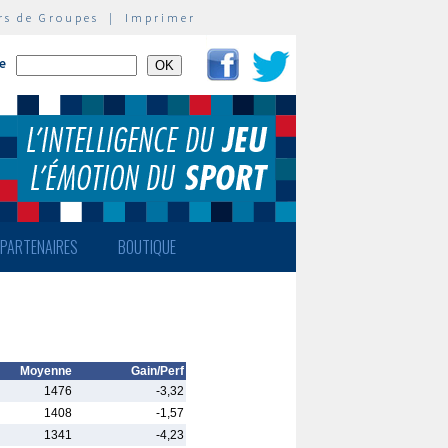
rs de Groupes
|
Imprimer
te
PARTENAIRES
BOUTIQUE
Moyenne
Gain/Perf
1476
-3,32
1408
-1,57
1341
-4,23