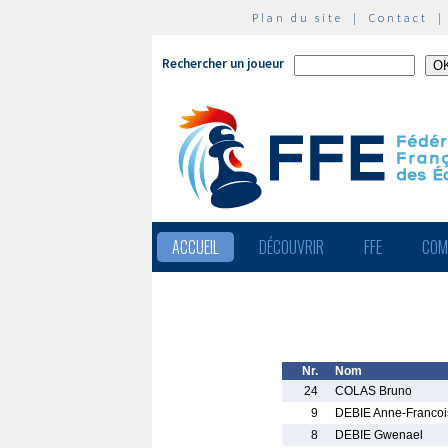
Plan du site
|
Contact
Rechercher un joueur
ACCUEIL
DÉCOUVRIR
FFE
COM
Nr.
Nom
24
COLAS Bruno
9
DEBIE Anne-Francoi
8
DEBIE Gwenael