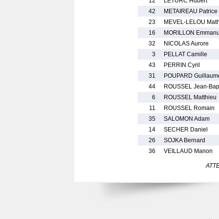
12
LETURC Hubert
42
METAIREAU Patrice
23
MEVEL-LELOU Mat
16
MORILLON Emmanu
32
NICOLAS Aurore
3
PELLAT Camille
43
PERRIN Cyril
31
POUPARD Guillaum
44
ROUSSEL Jean-Bapt
6
ROUSSEL Matthieu
11
ROUSSEL Romain
35
SALOMON Adam
14
SECHER Daniel
26
SOJKA Bernard
36
VEILLAUD Manon
ATTEN