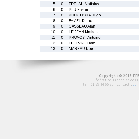
5
0
FRELAU Matthias
6
0
PLU Erwan
7
0
KUITCHOUA Hugo
8
0
FAMEL Diane
9
0
CASSEAU Alan
10
0
LE JEAN Matheo
11
0
PROVOST Antoine
12
0
LEFEVRE Liam
13
0
MAREAU Noe
Copyright © 2015 FFE
Fédération Française des 
tél :
01 39 44 65 80
| contact :
con