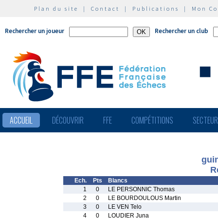
Plan du site
|
Contact
|
Publications
|
Mon C
Rechercher un joueur
Rechercher un club
ACCUEIL
DÉCOUVRIR
FFE
COMPÉTITIONS
SECTEU
gui
R
Ech.
Pts
Blancs
1
0
LE PERSONNIC Thomas
2
0
LE BOURDOULOUS Martin
3
0
LE VEN Telo
4
0
LOUDIER Juna