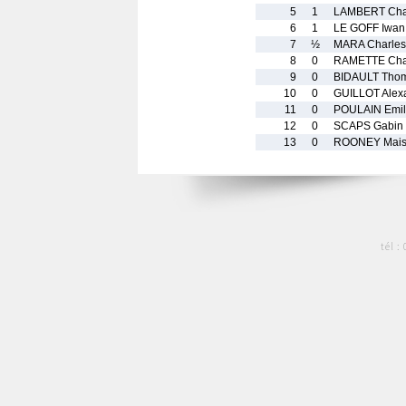
5
1
LAMBERT Cha
6
1
LE GOFF Iwan
7
½
MARA Charles
8
0
RAMETTE Char
9
0
BIDAULT Tho
10
0
GUILLOT Alex
11
0
POULAIN Emil
12
0
SCAPS Gabin
13
0
ROONEY Mais
tél :