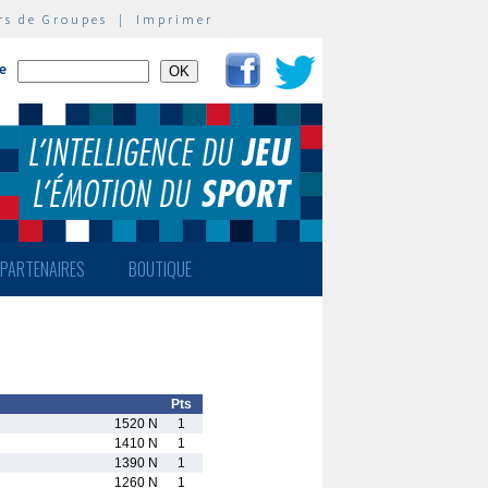
rs de Groupes
|
Imprimer
te
PARTENAIRES
BOUTIQUE
Pts
1520 N
1
1410 N
1
1390 N
1
1260 N
1