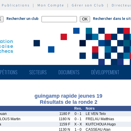
|
Publications
|
Mon Compte
|
Gérer son Club
|
Directeu
Rechercher un club
Rechercher dans le si
PÉTITIONS
SECTEURS
DOCUMENTS
DÉVELOPPEMENT
guingamp rapide jeunes 19
Résultats de la ronde 2
Res.
Noirs
ouan
1180 F
0 - 1
LE VEN Telo
OUS Martin
1180 N
0 - 1
FRELAU Matthias
a
1159 F
X - X
KUITCHOUA Hugo
1130 N
1 - 0
CASSEAU Alan