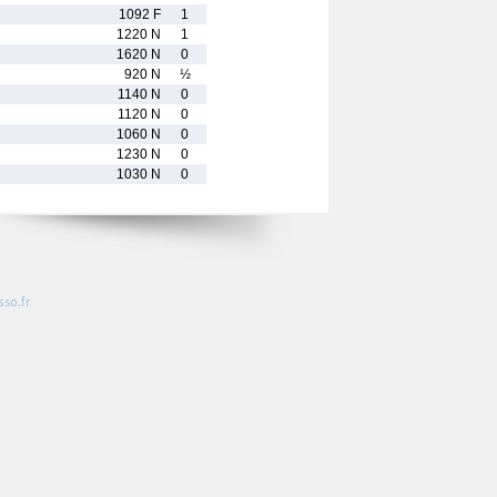
1092 F
1
1220 N
1
1620 N
0
920 N
½
1140 N
0
1120 N
0
1060 N
0
1230 N
0
1030 N
0
so.fr