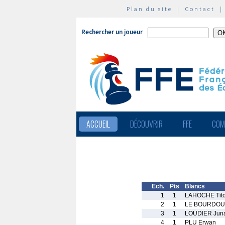
Plan du site
|
Contact
Rechercher un joueur
ACCUEIL
DÉCOUVRIR
FFE
COM
Ech.
Pts
Blancs
1
1
LAHOCHE Tit
2
1
LE BOURDOUL
3
1
LOUDIER Jun
4
1
PLU Erwan