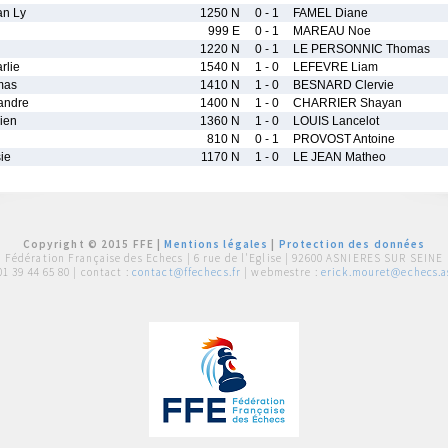
n Ly
1250 N
0 - 1
FAMEL Diane
999 E
0 - 1
MAREAU Noe
1220 N
0 - 1
LE PERSONNIC Thomas
lie
1540 N
1 - 0
LEFEVRE Liam
mas
1410 N
1 - 0
BESNARD Clervie
andre
1400 N
1 - 0
CHARRIER Shayan
ien
1360 N
1 - 0
LOUIS Lancelot
810 N
0 - 1
PROVOST Antoine
ie
1170 N
1 - 0
LE JEAN Matheo
Copyright © 2015 FFE |
Mentions légales
|
Protection des données
Fédération Française des Echecs |
6 rue de l'Eglise | 92600 ASNIERES SUR SEINE
01 39 44 65 80
| contact :
contact@ffechecs.fr
| webmestre :
erick.mouret@echecs.as