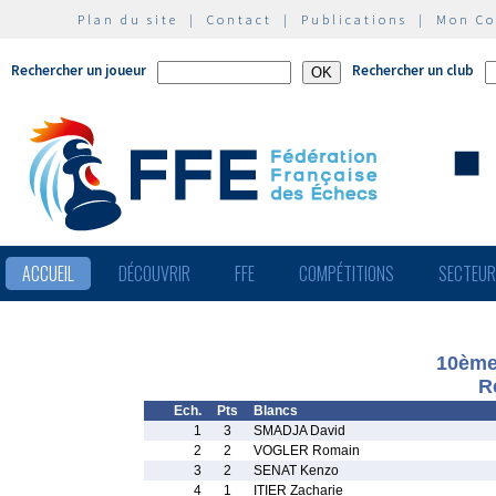
Plan du site
|
Contact
|
Publications
|
Mon C
Rechercher un joueur
Rechercher un club
ACCUEIL
DÉCOUVRIR
FFE
COMPÉTITIONS
SECTEU
10ème
R
Ech.
Pts
Blancs
1
3
SMADJA David
2
2
VOGLER Romain
3
2
SENAT Kenzo
4
1
ITIER Zacharie