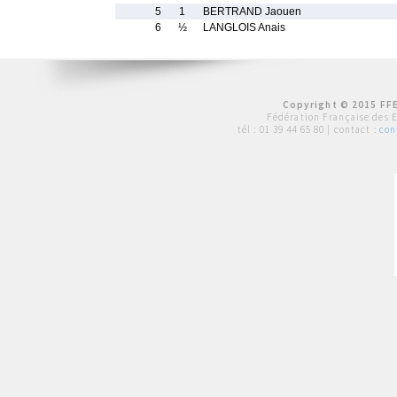
5
1
BERTRAND Jaouen
6
½
LANGLOIS Anais
Copyright © 2015 FFE
Fédération Française des 
tél :
01 39 44 65 80
| contact :
con