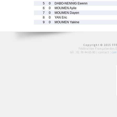
5
0
DABO-NENNIG Ewenn
6
0
MOUMEN Ayile
7
0
MOUMEN Dayen
8
0
YAN Eric
9
0
MOUMEN Yakine
Copyright © 2015 FFE
Fédération Française des 
tél :
01 39 44 65 80
| contact :
con