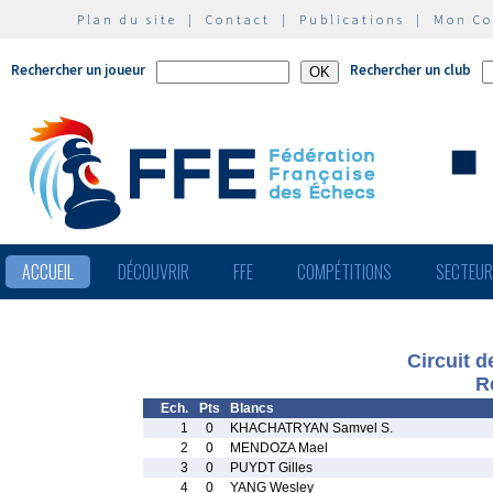
Plan du site
|
Contact
|
Publications
|
Mon C
Rechercher un joueur
Rechercher un club
ACCUEIL
DÉCOUVRIR
FFE
COMPÉTITIONS
SECTEU
Circuit d
R
Ech.
Pts
Blancs
1
0
KHACHATRYAN Samvel S.
2
0
MENDOZA Mael
3
0
PUYDT Gilles
4
0
YANG Wesley