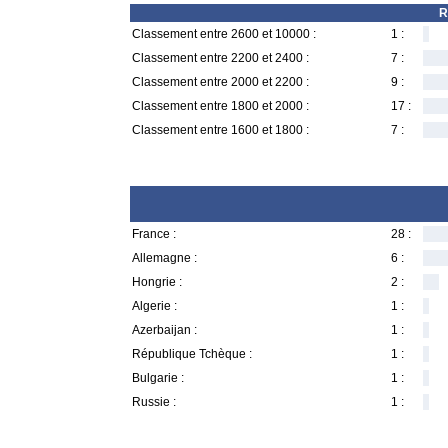
R
Classement entre 2600 et 10000 :
1 :
Classement entre 2200 et 2400 :
7 :
Classement entre 2000 et 2200 :
9 :
Classement entre 1800 et 2000 :
17 :
Classement entre 1600 et 1800 :
7 :
France :
28 :
Allemagne :
6 :
Hongrie :
2 :
Algerie :
1 :
Azerbaijan :
1 :
République Tchèque :
1 :
Bulgarie :
1 :
Russie :
1 :