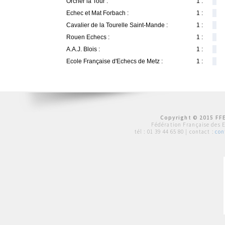
Orcher la Tour :
1 :
Echec et Mat Forbach :
1 :
Cavalier de la Tourelle Saint-Mande :
1 :
Rouen Echecs :
1 :
A.A.J. Blois :
1 :
Ecole Française d'Echecs de Metz :
1 :
Copyright © 2015 FFE
Fédération Française des 
tél :
01 39 44 65 80
| contact :
con