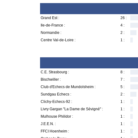
Grand Est :
26 :
Ile-de-France :
4 :
Normandie :
2 :
Centre Val-de-Loire :
1 :
C.E. Strasbourg :
8 :
Bischwiller :
7 :
Club d'Echecs de Mundolsheim :
5 :
Sundgau Echecs :
2 :
Clichy-Echecs-92 :
1 :
Livry Gargan "La Dame de Sévigné" :
1 :
Mulhouse Philidor :
1 :
J.E.E.N. :
1 :
FFCI Hoenheim :
1 :