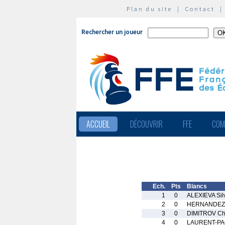
Plan du site
|
Contact
Rechercher un joueur
ACCUEIL
DÉCOUVRIR
FFE
COM
Ech.
Pts
Blancs
1
0
ALEXIEVA Sil
2
0
HERNANDEZ 
3
0
DIMITROV Chr
4
0
LAURENT-PAO