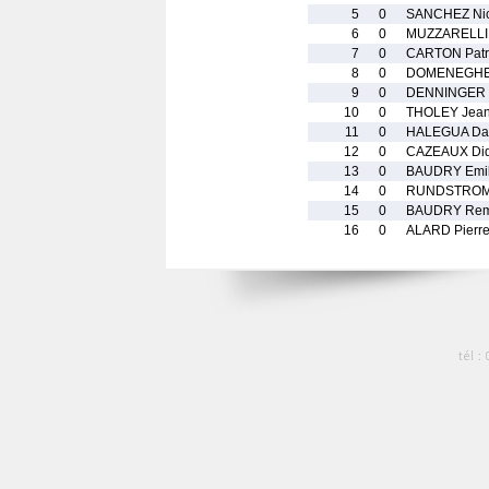
5
0
SANCHEZ Nic
6
0
MUZZARELLI
7
0
CARTON Patr
8
0
DOMENEGHET
9
0
DENNINGER 
10
0
THOLEY Jean
11
0
HALEGUA Da
12
0
CAZEAUX Did
13
0
BAUDRY Emil
14
0
RUNDSTROM 
15
0
BAUDRY Rem
16
0
ALARD Pierr
tél :