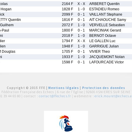
olas
2164 F
X - X
ARBERET Quentin
 Hogan
1828 F
1 - 0
ESTADIEU Romeo
ick
2099 F
0 - 1
VAILLANT Stephane
TY Quentin
1816 F
0 - 1
AIT CHAOUCHE Samy
Guilhem
2072 F
1 - 0
VERVELLE Sebastien
-Paul
1800 F
0 - 1
MARCINIAK Gerard
ni
2018 F
1 - 0
BERNOT Octave
ier
1794 F
X - X
LE GALLEN Luc
ien
1948 F
1 - 0
GARRIGUE Julian
Douglas
1705 F
0 - 1
VIVIER Theo
i
1933 F
1 - 0
JACQUEMONT Nolan
e
1598 F
0 - 1
LAFOURCADE Victor
Copyright © 2015 FFE |
Mentions légales
|
Protection des données
Fédération Française des Echecs |
6 rue de l'Eglise | 92600 ASNIERES SUR SEINE
01 39 44 65 80
| contact :
contact@ffechecs.fr
| webmestre :
erick.mouret@echecs.as