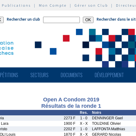
|
Publications
|
Mon Compte
|
Gérer son Club
|
Directeu
Rechercher un club
Rechercher dans le si
PÉTITIONS
SECTEURS
DOCUMENTS
DÉVELOPPEMENT
Open A Condom 2019
Résultats de la ronde 1
Res.
Noirs
via
2273 F
1 - 0
DENNINGER Gael
Lara
1900 F
X - X
TOUZANE Olivier
isto
2202 F
1 - 0
LAFFONTA Matthias
LI Louis
1870 F
X - X
GERARD Nicolas