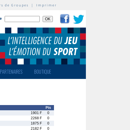
rs de Groupes
|
Imprimer
te
PARTENAIRES
BOUTIQUE
Pts
1901 F
0
2268 F
0
1875 F
0
2182 F
0