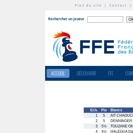
Plan du site
|
Contact
Rechercher un joueur
ACCUEIL
DÉCOUVRIR
FFE
COM
Ech.
Pts
Blancs
1
5
AIT CHAOUC
2
5
DENNINGER 
3
5½
TOUZANE Oliv
4
4½
HALEGUA Da