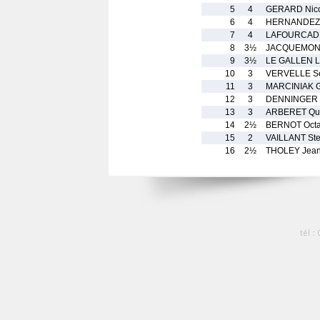
5
4
GERARD Nico
6
4
HERNANDEZ 
7
4
LAFOURCADE 
8
3½
JACQUEMONT
9
3½
LE GALLEN L
10
3
VERVELLE Se
11
3
MARCINIAK G
12
3
DENNINGER 
13
3
ARBERET Que
14
2½
BERNOT Oct
15
2
VAILLANT St
16
2½
THOLEY Jean
tél :