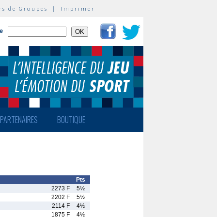
rs de Groupes
|
Imprimer
te
PARTENAIRES
BOUTIQUE
Pts
2273 F
5½
2202 F
5½
2114 F
4½
1875 F
4½