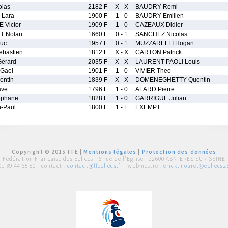
las
2182 F
X - X
BAUDRY Remi
Lara
1900 F
1 - 0
BAUDRY Emilien
Victor
1909 F
1 - 0
CAZEAUX Didier
 Nolan
1660 F
0 - 1
SANCHEZ Nicolas
uc
1957 F
0 - 1
MUZZARELLI Hogan
bastien
1812 F
X - X
CARTON Patrick
erard
2035 F
X - X
LAURENT-PAOLI Louis
Gael
1901 F
1 - 0
VIVIER Theo
ntin
1839 F
X - X
DOMENEGHETTY Quentin
ave
1796 F
1 - 0
ALARD Pierre
ephane
1828 F
1 - 0
GARRIGUE Julian
-Paul
1800 F
1 - F
EXEMPT
Copyright © 2015 FFE |
Mentions légales
|
Protection des données
Fédération Française des Echecs |
6 rue de l'Eglise | 92600 ASNIERES SUR SEINE
01 39 44 65 80
| contact :
contact@ffechecs.fr
| webmestre :
erick.mouret@echecs.as