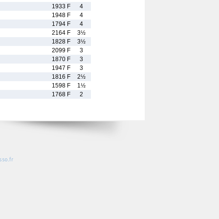
1933 F
4
1948 F
4
1794 F
4
2164 F
3½
1828 F
3½
2099 F
3
1870 F
3
1947 F
3
1816 F
2½
1598 F
1½
1768 F
2
so.fr