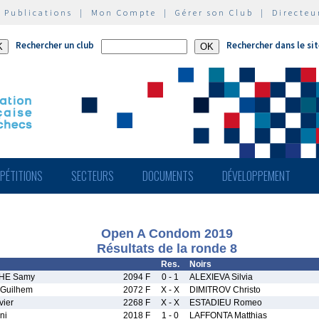
|
Publications
|
Mon Compte
|
Gérer son Club
|
Directeu
Rechercher un club
Rechercher dans le si
PÉTITIONS
SECTEURS
DOCUMENTS
DÉVELOPPEMENT
Open A Condom 2019
Résultats de la ronde 8
Res.
Noirs
HE Samy
2094 F
0 - 1
ALEXIEVA Silvia
Guilhem
2072 F
X - X
DIMITROV Christo
ier
2268 F
X - X
ESTADIEU Romeo
ni
2018 F
1 - 0
LAFFONTA Matthias