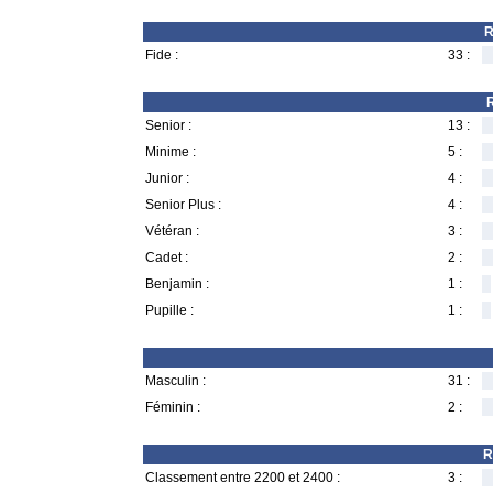
R
Fide :
33 :
R
Senior :
13 :
Minime :
5 :
Junior :
4 :
Senior Plus :
4 :
Vétéran :
3 :
Cadet :
2 :
Benjamin :
1 :
Pupille :
1 :
Masculin :
31 :
Féminin :
2 :
R
Classement entre 2200 et 2400 :
3 :