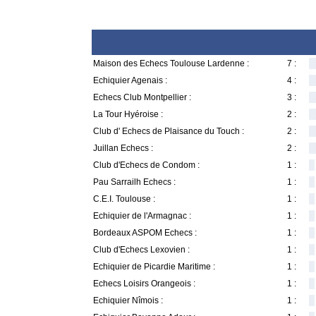
Maison des Echecs Toulouse Lardenne :
7 :
Echiquier Agenais :
4 :
Echecs Club Montpellier :
3 :
La Tour Hyéroise :
2 :
Club d' Echecs de Plaisance du Touch :
2 :
Juillan Echecs :
2 :
Club d'Echecs de Condom :
1 :
Pau Sarrailh Echecs :
1 :
C.E.I. Toulouse :
1 :
Echiquier de l'Armagnac :
1 :
Bordeaux ASPOM Echecs :
1 :
Club d'Echecs Lexovien :
1 :
Echiquier de Picardie Maritime :
1 :
Echecs Loisirs Orangeois :
1 :
Echiquier Nîmois :
1 :