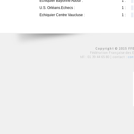
Echiquier Bayonne Adour :
1 :
U.S. Orléans.Echecs :
1 :
Echiquier Centre Vaucluse :
1 :
Copyright © 2015 FFE
Fédération Française des 
tél :
01 39 44 65 80
| contact :
con