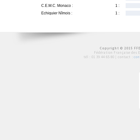
C.E.M.C. Monaco :
1 :
Echiquier Nîmois :
1 :
Copyright © 2015 FFE
Fédération Française des 
tél :
01 39 44 65 80
| contact :
con