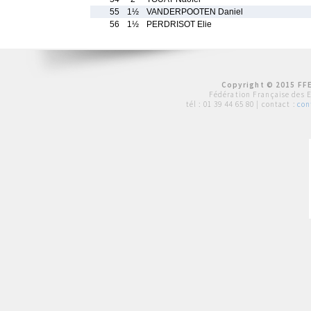
55
1½
VANDERPOOTEN Daniel
56
1½
PERDRISOT Elie
Copyright © 2015 FFE
Fédération Française des 
tél :
01 39 44 65 80
| contact :
con