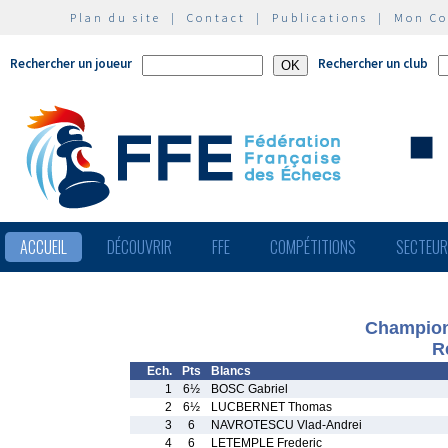
Plan du site
|
Contact
|
Publications
|
Mon C
Rechercher un joueur
Rechercher un club
ACCUEIL
DÉCOUVRIR
FFE
COMPÉTITIONS
SECTEU
Champion
R
Ech.
Pts
Blancs
1
6½
BOSC Gabriel
2
6½
LUCBERNET Thomas
3
6
NAVROTESCU Vlad-Andrei
4
6
LETEMPLE Frederic