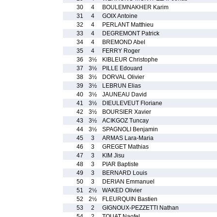
30
4
BOULEMNAKHER Karim
31
4
GOIX Antoine
32
4
PERLANT Matthieu
33
4
DEGREMONT Patrick
34
4
BREMOND Abel
35
4
FERRY Roger
36
3½
KIBLEUR Christophe
37
3½
PILLE Edouard
38
3½
DORVAL Olivier
39
3½
LEBRUN Elias
40
3½
JAUNEAU David
41
3½
DIEULEVEUT Floriane
42
3½
BOURSIER Xavier
43
3½
ACIKGOZ Tuncay
44
3½
SPAGNOLI Benjamin
45
3
ARMAS Lara-Maria
46
3
GREGET Mathias
47
3
KIM Jisu
48
3
PIAR Baptiste
49
3
BERNARD Louis
50
3
DERIAN Emmanuel
51
2½
WAKED Olivier
52
2½
FLEURQUIN Bastien
53
2
GIGNOUX-PEZZETTI Nathan
54
2
TOUAT Naofel