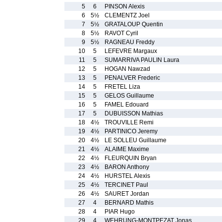
5
6
PINSON Alexis
6
5½
CLEMENTZ Joel
7
5½
GRATALOUP Quentin
8
5½
RAVOT Cyril
9
5½
RAGNEAU Freddy
10
5
LEFEVRE Margaux
11
5
SUMARRIVA PAULIN Laura
12
5
HOGAN Nawzad
13
5
PENALVER Frederic
14
5
FRETEL Liza
15
5
GELOS Guillaume
16
5
FAMEL Edouard
17
5
DUBUISSON Mathias
18
4½
TROUVILLE Remi
19
4½
PARTINICO Jeremy
20
4½
LE SOLLEU Guillaume
21
4½
ALAIME Maxime
22
4½
FLEURQUIN Bryan
23
4½
BARON Anthony
24
4½
HURSTEL Alexis
25
4½
TERCINET Paul
26
4½
SAURET Jordan
27
4
BERNARD Mathis
28
4
PIAR Hugo
29
4
WEHRUNG-MONTPEZAT Jonas