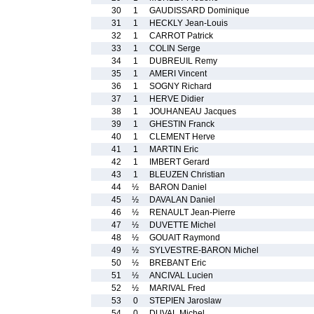
30
1
GAUDISSARD Dominique
31
1
HECKLY Jean-Louis
32
1
CARROT Patrick
33
1
COLIN Serge
34
1
DUBREUIL Remy
35
1
AMERI Vincent
36
1
SOGNY Richard
37
1
HERVE Didier
38
1
JOUHANEAU Jacques
39
1
GHESTIN Franck
40
1
CLEMENT Herve
41
1
MARTIN Eric
42
1
IMBERT Gerard
43
1
BLEUZEN Christian
44
½
BARON Daniel
45
½
DAVALAN Daniel
46
½
RENAULT Jean-Pierre
47
½
DUVETTE Michel
48
½
GOUAIT Raymond
49
½
SYLVESTRE-BARON Michel
50
½
BREBANT Eric
51
½
ANCIVAL Lucien
52
½
MARIVAL Fred
53
0
STEPIEN Jaroslaw
54
0
DUVAL Michel