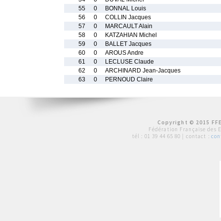
55
0
BONNAL Louis
56
0
COLLIN Jacques
57
0
MARCAULT Alain
58
0
KATZAHIAN Michel
59
0
BALLET Jacques
60
0
AROUS Andre
61
0
LECLUSE Claude
62
0
ARCHINARD Jean-Jacques
63
0
PERNOUD Claire
Copyright © 2015 FFE
Fédération Française des 
tél :
01 39 44 65 80
| contact :
con