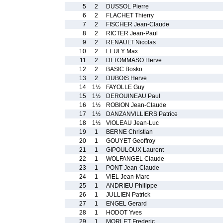
5
2
DUSSOL Pierre
6
2
FLACHET Thierry
7
2
FISCHER Jean-Claude
8
2
RICTER Jean-Paul
9
2
RENAULT Nicolas
10
2
LEULY Max
11
2
DI TOMMASO Herve
12
2
BASIC Bosko
13
2
DUBOIS Herve
14
1½
FAYOLLE Guy
15
1½
DEROUINEAU Paul
16
1½
ROBION Jean-Claude
17
1½
DANZANVILLIERS Patrice
18
1½
VIOLEAU Jean-Luc
19
1
BERNE Christian
20
1
GOUYET Geoffroy
21
1
GIPOULOUX Laurent
22
1
WOLFANGEL Claude
23
1
PONT Jean-Claude
24
1
VIEL Jean-Marc
25
1
ANDRIEU Philippe
26
1
JULLIEN Patrick
27
1
ENGEL Gerard
28
1
HODOT Yves
29
1
MORLET Frederic