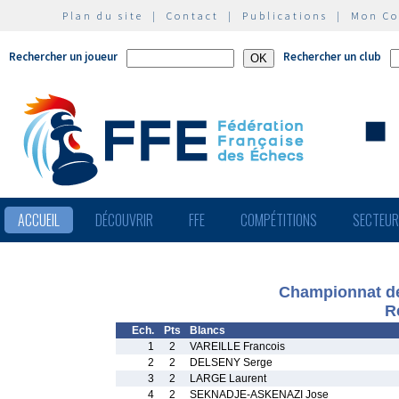
Plan du site
|
Contact
|
Publications
|
Mon C
Rechercher un joueur
Rechercher un club
ACCUEIL
DÉCOUVRIR
FFE
COMPÉTITIONS
SECTEU
Championnat de
R
Ech.
Pts
Blancs
1
2
VAREILLE Francois
2
2
DELSENY Serge
3
2
LARGE Laurent
4
2
SEKNADJE-ASKENAZI Jose