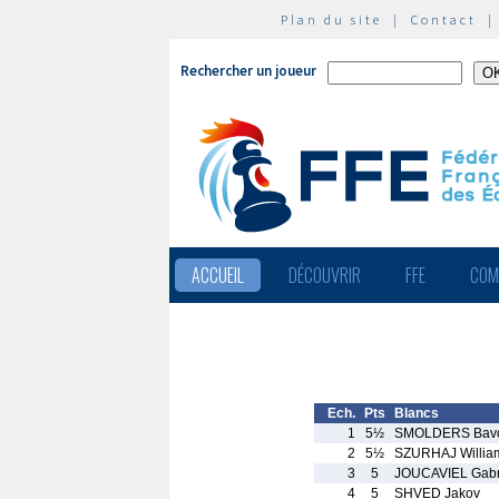
Plan du site
|
Contact
Rechercher un joueur
ACCUEIL
DÉCOUVRIR
FFE
COM
Ech.
Pts
Blancs
1
5½
SMOLDERS Bav
2
5½
SZURHAJ Willia
3
5
JOUCAVIEL Gabri
4
5
SHVED Jakov