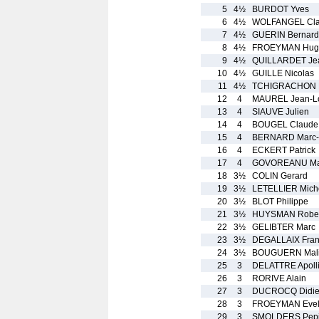
5
4½
BURDOT Yves
6
4½
WOLFANGEL Cl
7
4½
GUERIN Bernard
8
4½
FROEYMAN Hug
9
4½
QUILLARDET Je
10
4½
GUILLE Nicolas
11
4½
TCHIGRACHON 
12
4
MAUREL Jean-L
13
4
SIAUVE Julien
14
4
BOUGEL Claude
15
4
BERNARD Marc-O
16
4
ECKERT Patrick
17
4
GOVOREANU Ma
18
3½
COLIN Gerard
19
3½
LETELLIER Mich
20
3½
BLOT Philippe
21
3½
HUYSMAN Rober
22
3½
GELIBTER Marc
23
3½
DEGALLAIX Fran
24
3½
BOUGUERN Mal
25
3
DELATTRE Apoll
26
3
RORIVE Alain
27
3
DUCROCQ Didie
28
3
FROEYMAN Evel
29
3
SMOLDERS Pepi