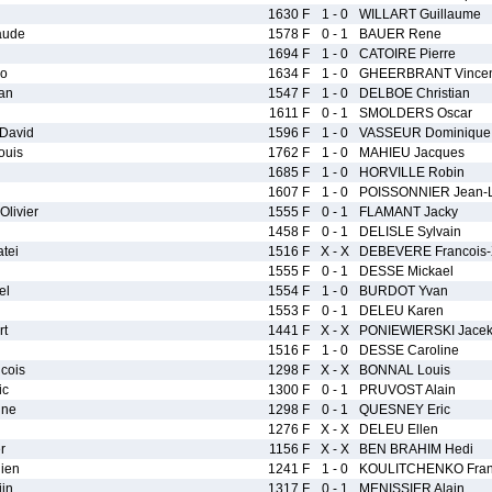
1630 F
1 - 0
WILLART Guillaume
aude
1578 F
0 - 1
BAUER Rene
1694 F
1 - 0
CATOIRE Pierre
o
1634 F
1 - 0
GHEERBRANT Vincen
an
1547 F
1 - 0
DELBOE Christian
1611 F
0 - 1
SMOLDERS Oscar
David
1596 F
1 - 0
VASSEUR Dominique
ouis
1762 F
1 - 0
MAHIEU Jacques
1685 F
1 - 0
HORVILLE Robin
1607 F
1 - 0
POISSONNIER Jean-L
livier
1555 F
0 - 1
FLAMANT Jacky
1458 F
0 - 1
DELISLE Sylvain
tei
1516 F
X - X
DEBEVERE Francois-
1555 F
0 - 1
DESSE Mickael
el
1554 F
1 - 0
BURDOT Yvan
1553 F
0 - 1
DELEU Karen
t
1441 F
X - X
PONIEWIERSKI Jace
1516 F
1 - 0
DESSE Caroline
cois
1298 F
X - X
BONNAL Louis
ic
1300 F
0 - 1
PRUVOST Alain
ine
1298 F
0 - 1
QUESNEY Eric
1276 F
X - X
DELEU Ellen
r
1156 F
X - X
BEN BRAHIM Hedi
ien
1241 F
1 - 0
KOULITCHENKO Fran
jn
1317 F
0 - 1
MENISSIER Alain