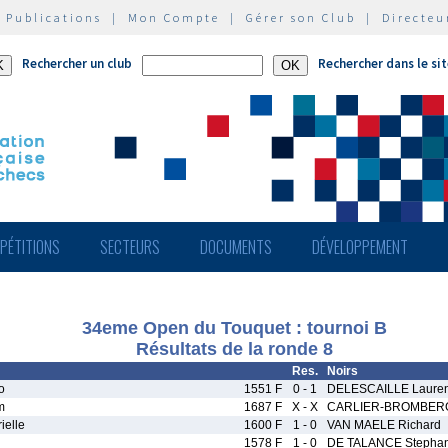
|
Publications
|
Mon Compte
|
Gérer son Club
|
Directeu
Rechercher un club
Rechercher dans le si
PÉTITIONS
SECTEURS
DOCUMENTS
DÉVELOPPEMENT
34eme Open du Touquet : tournoi B
Résultats de la ronde 8
Res.
Noirs
o
1551 F
0 - 1
DELESCAILLE Lauren
m
1687 F
X - X
CARLIER-BROMBERG
elle
1600 F
1 - 0
VAN MAELE Richard
1578 F
1 - 0
DE TALANCE Stepha