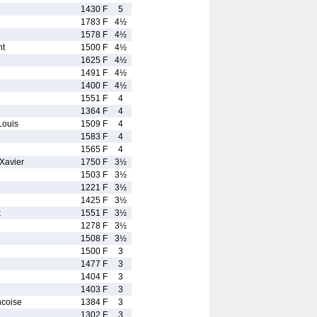
1430 F
5
1783 F
4½
1578 F
4½
t
1500 F
4½
1625 F
4½
1491 F
4½
1400 F
4½
1551 F
4
1364 F
4
ouis
1509 F
4
1583 F
4
1565 F
4
Xavier
1750 F
3½
1503 F
3½
1221 F
3½
1425 F
3½
k
1551 F
3½
1278 F
3½
1508 F
3½
1500 F
3
1477 F
3
1404 F
3
1403 F
3
coise
1384 F
3
1302 F
3