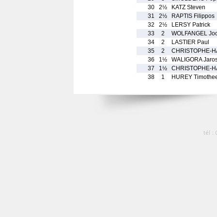
30
2½
KATZ Steven
31
2½
RAPTIS Filippos
32
2½
LERSY Patrick
33
2
WOLFANGEL Joc
34
2
LASTIER Paul
35
2
CHRISTOPHE-HA
36
1½
WALIGORA Jaros
37
1½
CHRISTOPHE-HAY
38
1
HUREY Timothe
tél :