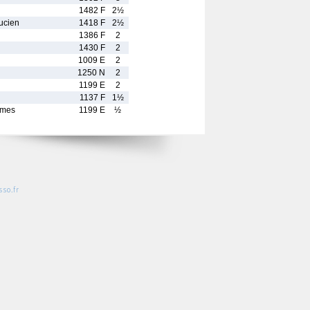
1482 F
2½
cien
1418 F
2½
1386 F
2
1430 F
2
1009 E
2
1250 N
2
1199 E
2
1137 F
1½
ames
1199 E
½
so.fr