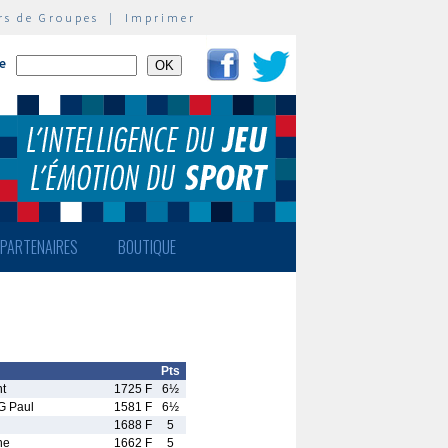
rs de Groupes
|
Imprimer
te
PARTENAIRES
BOUTIQUE
Pts
t
1725 F
6½
 Paul
1581 F
6½
1688 F
5
ne
1662 F
5