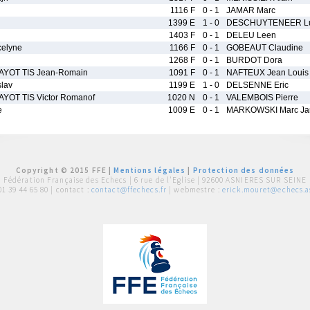
1116 F
0 - 1
JAMAR Marc
1399 E
1 - 0
DESCHUYTENEER Lu
1403 F
0 - 1
DELEU Leen
elyne
1166 F
0 - 1
GOBEAUT Claudine
1268 F
0 - 1
BURDOT Dora
YOT TIS Jean-Romain
1091 F
0 - 1
NAFTEUX Jean Louis
lav
1199 E
1 - 0
DELSENNE Eric
OT TIS Victor Romanof
1020 N
0 - 1
VALEMBOIS Pierre
e
1009 E
0 - 1
MARKOWSKI Marc J
Copyright © 2015 FFE |
Mentions légales
|
Protection des données
Fédération Française des Echecs |
6 rue de l'Eglise | 92600 ASNIERES SUR SEINE
01 39 44 65 80
| contact :
contact@ffechecs.fr
| webmestre :
erick.mouret@echecs.as