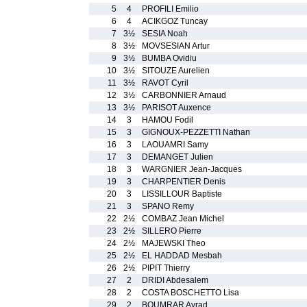
5
4
PROFILI Emilio
6
4
ACIKGOZ Tuncay
7
3½
SESIA Noah
8
3½
MOVSESIAN Artur
9
3½
BUMBA Ovidiu
10
3½
SITOUZE Aurelien
11
3½
RAVOT Cyril
12
3½
CARBONNIER Arnaud
13
3½
PARISOT Auxence
14
3
HAMOU Fodil
15
3
GIGNOUX-PEZZETTI Nathan
16
3
LAOUAMRI Samy
17
3
DEMANGET Julien
18
3
WARGNIER Jean-Jacques
19
3
CHARPENTIER Denis
20
3
LISSILLOUR Baptiste
21
3
SPANO Remy
22
2½
COMBAZ Jean Michel
23
2½
SILLERO Pierre
24
2½
MAJEWSKI Theo
25
2½
EL HADDAD Mesbah
26
2½
PIPIT Thierry
27
2
DRIDI Abdesalem
28
2
COSTA BOSCHETTO Lisa
29
2
BOUMRAR Ayrad