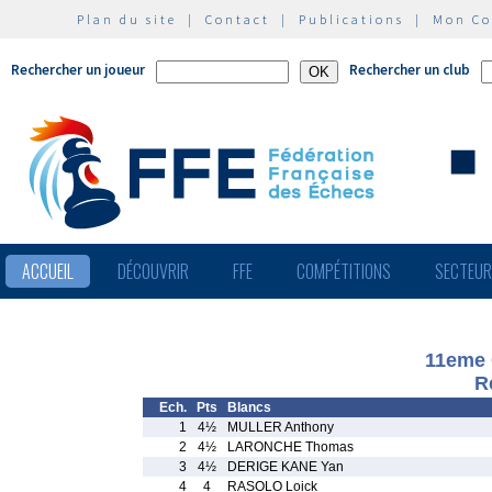
Plan du site
|
Contact
|
Publications
|
Mon C
Rechercher un joueur
Rechercher un club
ACCUEIL
DÉCOUVRIR
FFE
COMPÉTITIONS
SECTEU
11eme 
R
Ech.
Pts
Blancs
1
4½
MULLER Anthony
2
4½
LARONCHE Thomas
3
4½
DERIGE KANE Yan
4
4
RASOLO Loick