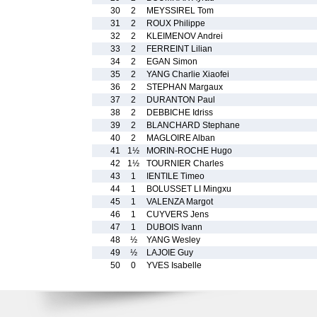
30
2
MEYSSIREL Tom
31
2
ROUX Philippe
32
2
KLEIMENOV Andrei
33
2
FERREINT Lilian
34
2
EGAN Simon
35
2
YANG Charlie Xiaofei
36
2
STEPHAN Margaux
37
2
DURANTON Paul
38
2
DEBBICHE Idriss
39
2
BLANCHARD Stephane
40
2
MAGLOIRE Alban
41
1½
MORIN-ROCHE Hugo
42
1½
TOURNIER Charles
43
1
IENTILE Timeo
44
1
BOLUSSET LI Mingxu
45
1
VALENZA Margot
46
1
CUYVERS Jens
47
1
DUBOIS Ivann
48
½
YANG Wesley
49
½
LAJOIE Guy
50
0
YVES Isabelle