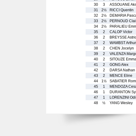
30
3
ASSOUANE Aks
31
2½
RICCI Quentin
32
2½
DEMARIA Pasc
33
2½
PERNOUD Clai
34
2½
PARALIEU Em
35
2
CALOP Victor
36
2
BREYSSE Astri
37
2
WAMBST Arthur
38
2
CHEN Jocelyn
39
2
VALENZA Marg
40
2
SITOUZE Emm
41
2
GONG Alex
42
2
DARSA Nathan
43
2
MENCE Eline
44
1½
SABATIER Rom
45
1
MENDOZA Ces
46
1
DURANTON Syl
47
1
LORENZINI Odi
48
½
YANG Wesley