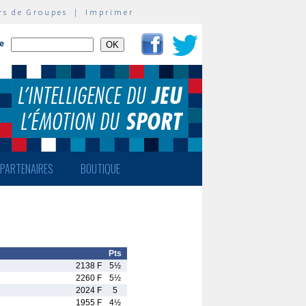
rs de Groupes
|
Imprimer
te
PARTENAIRES
BOUTIQUE
Pts
2138 F
5½
2260 F
5½
2024 F
5
1955 F
4½