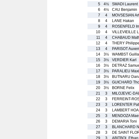
5
4½
SMADI Laurent
6
4½
CAU Benjamin
7
4
MOVSESIAN Art
8
4
LANE Hakan
9
4
ROSENFELD Im
10
4
VILLEVIEILLE 
11
4
CHABAUD Math
12
4
THERY Philippe
13
4
PARISOT Auxe
14
3½
WAMBST Guill
15
3½
VERDIER Karl
16
3½
DETRAZ Samue
17
3½
PARALIEU Max
18
3½
BUTNARU Dan
19
3½
GUICHARD Th
20
3½
BORNE Felix
21
3
MILOJEVIC-DAI
22
3
FERREINT-ROSE
23
3
LORENTER Patr
24
3
LAMBERT HOAR
25
3
MENDOZA Mae
26
3
DEMARIA Toni
27
3
BLANCHARD N
28
3
DE SAINT FLO
29
3
ABITBOL Ethan