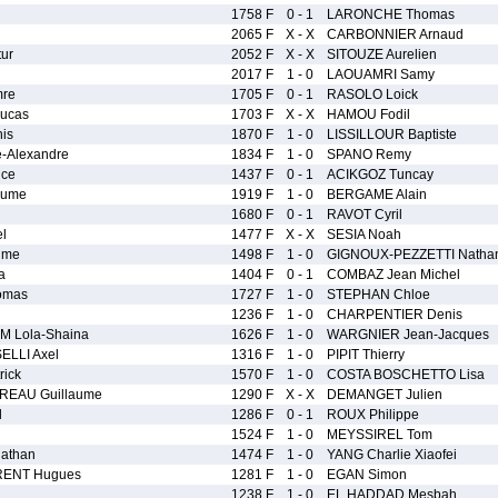
1758 F
0 - 1
LARONCHE Thomas
2065 F
X - X
CARBONNIER Arnaud
ur
2052 F
X - X
SITOUZE Aurelien
2017 F
1 - 0
LAOUAMRI Samy
re
1705 F
0 - 1
RASOLO Loick
Lucas
1703 F
X - X
HAMOU Fodil
is
1870 F
1 - 0
LISSILLOUR Baptiste
-Alexandre
1834 F
1 - 0
SPANO Remy
nce
1437 F
0 - 1
ACIKGOZ Tuncay
aume
1919 F
1 - 0
BERGAME Alain
1680 F
0 - 1
RAVOT Cyril
l
1477 F
X - X
SESIA Noah
ime
1498 F
1 - 0
GIGNOUX-PEZZETTI Natha
a
1404 F
0 - 1
COMBAZ Jean Michel
omas
1727 F
1 - 0
STEPHAN Chloe
1236 F
1 - 0
CHARPENTIER Denis
M Lola-Shaina
1626 F
1 - 0
WARGNIER Jean-Jacques
LLI Axel
1316 F
1 - 0
PIPIT Thierry
ick
1570 F
1 - 0
COSTA BOSCHETTO Lisa
EAU Guillaume
1290 F
X - X
DEMANGET Julien
l
1286 F
0 - 1
ROUX Philippe
1524 F
1 - 0
MEYSSIREL Tom
athan
1474 F
1 - 0
YANG Charlie Xiaofei
RENT Hugues
1281 F
1 - 0
EGAN Simon
1238 F
1 - 0
EL HADDAD Mesbah