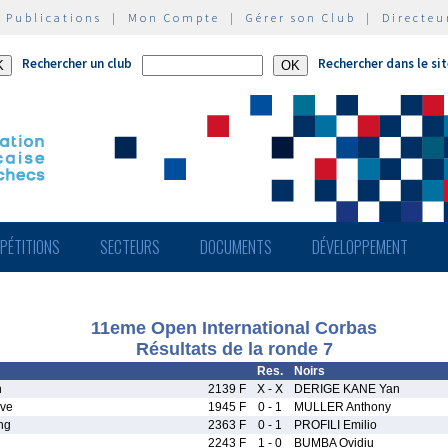
|
Publications
|
Mon Compte
|
Gérer son Club
|
Directeu
Rechercher un club
Rechercher dans le si
PÉTITIONS
SECTEURS
DOCUMENTS
DÉVELOPPEMENT
11eme Open International Corbas
Résultats de la ronde 7
Res.
Noirs
n
2139 F
X - X
DERIGE KANE Yan
ve
1945 F
0 - 1
MULLER Anthony
ng
2363 F
0 - 1
PROFILI Emilio
2243 F
1 - 0
BUMBA Ovidiu