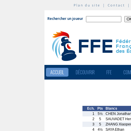
Plan du site
|
Contact
Rechercher un joueur
ACCUEIL
DÉCOUVRIR
FFE
COM
Ech.
Pts
Blancs
1
5½
CHEN Jonatha
2
5
SAUVADET Her
3
5
ZHANG Xiaope
4
4½
SAYA Ethan