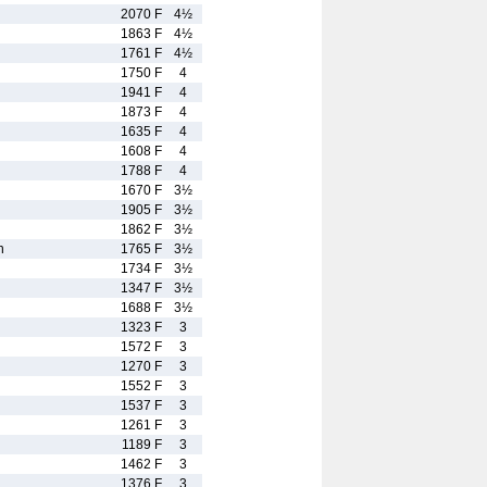
2070 F
4½
1863 F
4½
1761 F
4½
1750 F
4
1941 F
4
1873 F
4
1635 F
4
1608 F
4
1788 F
4
1670 F
3½
1905 F
3½
1862 F
3½
n
1765 F
3½
1734 F
3½
1347 F
3½
1688 F
3½
1323 F
3
1572 F
3
1270 F
3
1552 F
3
1537 F
3
1261 F
3
1189 F
3
1462 F
3
1376 F
3