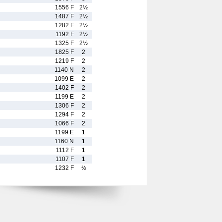
1556 F
2½
1487 F
2½
1282 F
2½
1192 F
2½
1325 F
2½
1825 F
2
1219 F
2
1140 N
2
1099 E
2
1402 F
2
1199 E
2
1306 F
2
1294 F
2
1066 F
2
1199 E
1
1160 N
1
1112 F
1
1107 F
1
1232 F
½