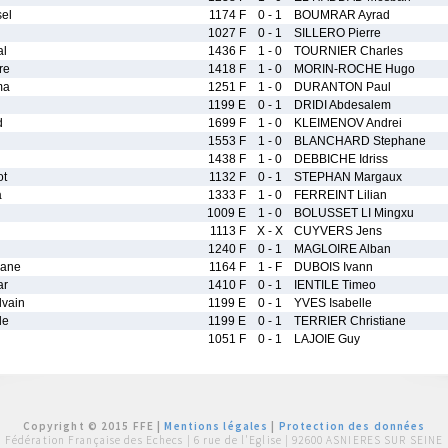
el
1174 F
0 - 1
BOUMRAR Ayrad
1027 F
0 - 1
SILLERO Pierre
al
1436 F
1 - 0
TOURNIER Charles
re
1418 F
1 - 0
MORIN-ROCHE Hugo
ma
1251 F
1 - 0
DURANTON Paul
1199 E
0 - 1
DRIDI Abdesalem
d
1699 F
1 - 0
KLEIMENOV Andrei
1553 F
1 - 0
BLANCHARD Stephane
1438 F
1 - 0
DEBBICHE Idriss
ot
1132 F
0 - 1
STEPHAN Margaux
a
1333 F
1 - 0
FERREINT Lilian
1009 E
1 - 0
BOLUSSET LI Mingxu
1113 F
X - X
CUYVERS Jens
1240 F
0 - 1
MAGLOIRE Alban
ane
1164 F
1 - F
DUBOIS Ivann
ar
1410 F
0 - 1
IENTILE Timeo
vain
1199 E
0 - 1
YVES Isabelle
le
1199 E
0 - 1
TERRIER Christiane
1051 F
0 - 1
LAJOIE Guy
Copyright © 2015 FFE |
Mentions légales
|
Protection des données
Fédération Française des Echecs |
6 rue de l'Eglise | 92600 ASNIERES SUR SEINE