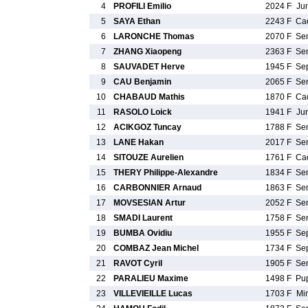
4
PROFILI Emilio
2024 F
Ju
5
SAYA Ethan
2243 F
Ca
6
LARONCHE Thomas
2070 F
Se
7
ZHANG Xiaopeng
2363 F
Se
8
SAUVADET Herve
1945 F
Se
9
CAU Benjamin
2065 F
Se
10
CHABAUD Mathis
1870 F
Ca
11
RASOLO Loick
1941 F
Ju
12
ACIKGOZ Tuncay
1788 F
Se
13
LANE Hakan
2017 F
Se
14
SITOUZE Aurelien
1761 F
Ca
15
THERY Philippe-Alexandre
1834 F
Se
16
CARBONNIER Arnaud
1863 F
Se
17
MOVSESIAN Artur
2052 F
Se
18
SMADI Laurent
1758 F
Se
19
BUMBA Ovidiu
1955 F
Se
20
COMBAZ Jean Michel
1734 F
Se
21
RAVOT Cyril
1905 F
Se
22
PARALIEU Maxime
1498 F
Pu
23
VILLEVIEILLE Lucas
1703 F
Mi