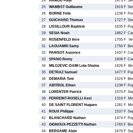
24
HAMOU Fodil
1873 F
Se
25
WAMBST Guillaume
1919 F
Se
26
BORNE Felix
1236 F
Po
27
GUICHARD Thomas
1727 F
Se
28
LISSILLOUR Baptiste
1635 F
Pu
29
SESIA Noah
1862 F
Ca
30
ROSENFELD Imre
1705 F
Ve
31
LAOUAMRI Samy
1750 F
Be
32
PARISOT Auxence
1437 F
Ca
33
SPANO Remy
1608 F
Ca
34
MILOJEVIC-DAIM Lola-Shaina
1626 F
Be
35
DETRAZ Samuel
1477 F
Pu
36
DEMARIA Toni
1524 F
Be
37
ABITBOL Ethan
1238 F
Pu
38
LORENTER Patrick
1570 F
Se
39
FERREINT-ROSELLI Axel
1316 F
Mi
40
DE SAINT FLORENT Hugues
1281 F
Mi
41
ROUX Philippe
1537 F
Se
42
BLANCHARD Nathan
1474 F
Pu
43
GIGNOUX-PEZZETTI Nathan
1765 F
Be
44
BERGAME Alain
1670 F
Se