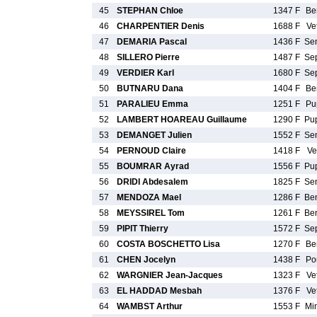
45
STEPHAN Chloe
1347 F
Be
46
CHARPENTIER Denis
1688 F
Ve
47
DEMARIA Pascal
1436 F
Se
48
SILLERO Pierre
1487 F
Se
49
VERDIER Karl
1680 F
Se
50
BUTNARU Dana
1404 F
Be
51
PARALIEU Emma
1251 F
Pu
52
LAMBERT HOAREAU Guillaume
1290 F
Pu
53
DEMANGET Julien
1552 F
Se
54
PERNOUD Claire
1418 F
Ve
55
BOUMRAR Ayrad
1556 F
Pu
56
DRIDI Abdesalem
1825 F
Se
57
MENDOZA Mael
1286 F
Be
58
MEYSSIREL Tom
1261 F
Be
59
PIPIT Thierry
1572 F
Se
60
COSTA BOSCHETTO Lisa
1270 F
Be
61
CHEN Jocelyn
1438 F
Po
62
WARGNIER Jean-Jacques
1323 F
Ve
63
EL HADDAD Mesbah
1376 F
Ve
64
WAMBST Arthur
1553 F
Mi