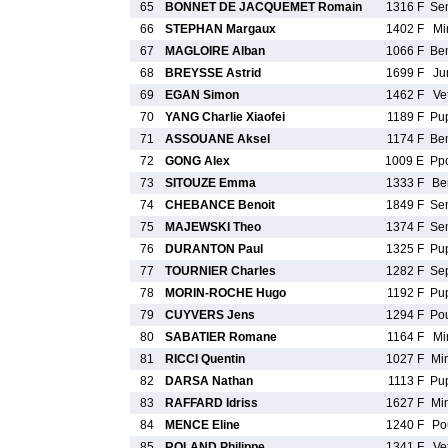
65
BONNET DE JACQUEMET Romain
1316 F
Se
66
STEPHAN Margaux
1402 F
Mi
67
MAGLOIRE Alban
1066 F
Be
68
BREYSSE Astrid
1699 F
Ju
69
EGAN Simon
1462 F
Ve
70
YANG Charlie Xiaofei
1189 F
Pu
71
ASSOUANE Aksel
1174 F
Be
72
GONG Alex
1009 E
Pp
73
SITOUZE Emma
1333 F
Be
74
CHEBANCE Benoit
1849 F
Se
75
MAJEWSKI Theo
1374 F
Se
76
DURANTON Paul
1325 F
Pu
77
TOURNIER Charles
1282 F
Se
78
MORIN-ROCHE Hugo
1192 F
Pu
79
CUYVERS Jens
1294 F
Po
80
SABATIER Romane
1164 F
Mi
81
RICCI Quentin
1027 F
Mi
82
DARSA Nathan
1113 F
Pu
83
RAFFARD Idriss
1627 F
Mi
84
MENCE Eline
1240 F
Po
85
ROLAND Philippe
1341 F
Ve