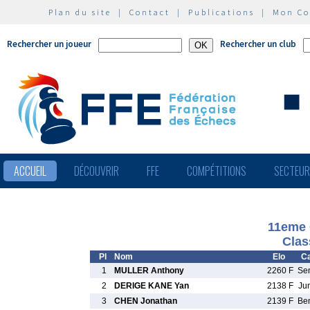
Plan du site
|
Contact
|
Publications
|
Mon C
Rechercher un joueur
Rechercher un club
ACCUEIL
DÉCOUVRIR
FFE
COMPÉTITIONS
SECTEU
11eme 
Clas
Pl
Nom
Elo
Ca
1
MULLER Anthony
2260 F
Se
2
DERIGE KANE Yan
2138 F
Ju
3
CHEN Jonathan
2139 F
Be