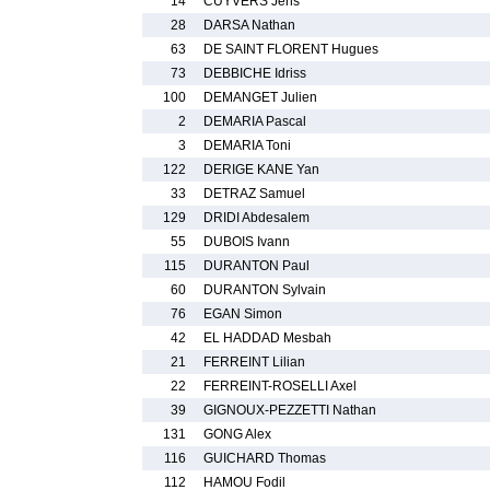
14
CUYVERS Jens
28
DARSA Nathan
63
DE SAINT FLORENT Hugues
73
DEBBICHE Idriss
100
DEMANGET Julien
2
DEMARIA Pascal
3
DEMARIA Toni
122
DERIGE KANE Yan
33
DETRAZ Samuel
129
DRIDI Abdesalem
55
DUBOIS Ivann
115
DURANTON Paul
60
DURANTON Sylvain
76
EGAN Simon
42
EL HADDAD Mesbah
21
FERREINT Lilian
22
FERREINT-ROSELLI Axel
39
GIGNOUX-PEZZETTI Nathan
131
GONG Alex
116
GUICHARD Thomas
112
HAMOU Fodil