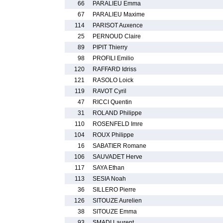
66
PARALIEU Emma
67
PARALIEU Maxime
114
PARISOT Auxence
25
PERNOUD Claire
89
PIPIT Thierry
98
PROFILI Emilio
120
RAFFARD Idriss
121
RASOLO Loick
119
RAVOT Cyril
47
RICCI Quentin
31
ROLAND Philippe
110
ROSENFELD Imre
104
ROUX Philippe
16
SABATIER Romane
106
SAUVADET Herve
117
SAYA Ethan
113
SESIA Noah
36
SILLERO Pierre
126
SITOUZE Aurelien
38
SITOUZE Emma
93
SMADI Laurent