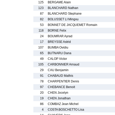
125
BERGAME Alain
123
BLANCHARD Nathan
87
BLANCHARD Stephane
82
BOLUSSET LI Mingxu
53
BONNET DE JACQUEMET Romain
118
BORNE Felix
24
BOUMRAR Ayrad
17
BREYSSE Astrid
107
BUMBA Ovidiu
65
BUTNARU Dana
49
CALOP Victor
105
CARBONNIER Arnaud
29
CAU Benjamin
91
CHABAUD Mathis
78
CHARPENTIER Denis
97
CHEBANCE Benoit
20
CHEN Jocelyn
19
CHEN Jonathan
86
COMBAZ Jean Michel
4
COSTA BOSCHETTO Lisa