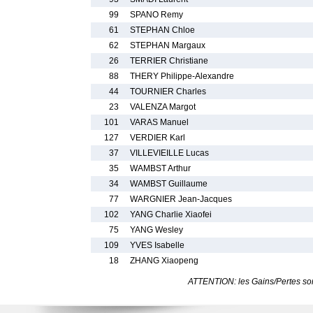
99
SPANO Remy
61
STEPHAN Chloe
62
STEPHAN Margaux
26
TERRIER Christiane
88
THERY Philippe-Alexandre
44
TOURNIER Charles
23
VALENZA Margot
101
VARAS Manuel
127
VERDIER Karl
37
VILLEVIEILLE Lucas
35
WAMBST Arthur
34
WAMBST Guillaume
77
WARGNIER Jean-Jacques
102
YANG Charlie Xiaofei
75
YANG Wesley
109
YVES Isabelle
18
ZHANG Xiaopeng
ATTENTION: les Gains/Pertes sont