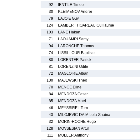
92
IENTILE Timeo
30
KLEIMENOV Andrei
79
LAJOIE Guy
124
LAMBERT HOAREAU Guillaume
103
LANE Hakan
71
LAOUAMRI Samy
94
LARONCHE Thomas
74
LISSILLOUR Baptiste
80
LORENTER Patrick
81
LORENZINI Odile
72
MAGLOIRE Alban
130
MAJEWSKI Theo
70
MENCE Eline
84
MENDOZA Cesar
85
MENDOZA Mael
46
MEYSSIREL Tom
43
MILOJEVIC-DAIM Lola-Shaina
32
MORIN-ROCHE Hugo
128
MOVSESIAN Artur
111
MULLER Anthony