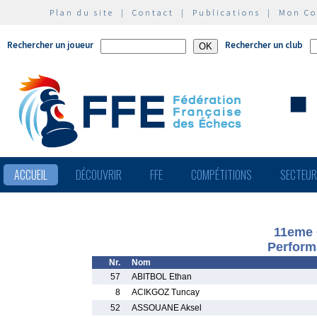
Plan du site
|
Contact
|
Publications
|
Mon C
Rechercher un joueur
Rechercher un club
ACCUEIL
DÉCOUVRIR
FFE
COMPÉTITIONS
SECTEU
11eme 
Perform
Nr.
Nom
57
ABITBOL Ethan
8
ACIKGOZ Tuncay
52
ASSOUANE Aksel