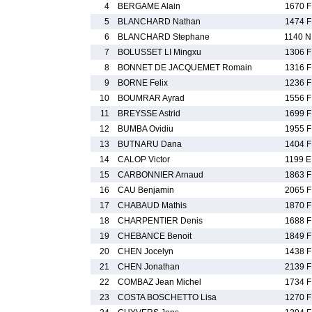
4
BERGAME Alain
1670 F
5
BLANCHARD Nathan
1474 F
6
BLANCHARD Stephane
1140 N
7
BOLUSSET LI Mingxu
1306 F
8
BONNET DE JACQUEMET Romain
1316 F
9
BORNE Felix
1236 F
10
BOUMRAR Ayrad
1556 F
11
BREYSSE Astrid
1699 F
12
BUMBA Ovidiu
1955 F
13
BUTNARU Dana
1404 F
14
CALOP Victor
1199 E
15
CARBONNIER Arnaud
1863 F
16
CAU Benjamin
2065 F
17
CHABAUD Mathis
1870 F
18
CHARPENTIER Denis
1688 F
19
CHEBANCE Benoit
1849 F
20
CHEN Jocelyn
1438 F
21
CHEN Jonathan
2139 F
22
COMBAZ Jean Michel
1734 F
23
COSTA BOSCHETTO Lisa
1270 F