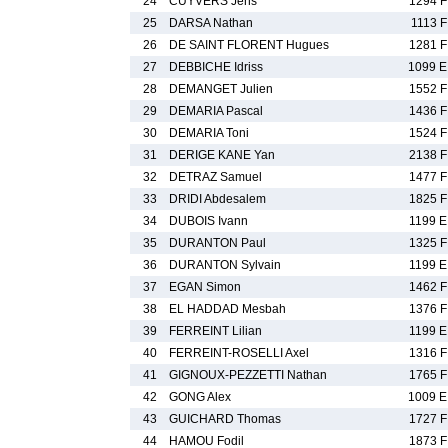
24
CUYVERS Jens
1294 F
25
DARSA Nathan
1113 F
26
DE SAINT FLORENT Hugues
1281 F
27
DEBBICHE Idriss
1099 E
28
DEMANGET Julien
1552 F
29
DEMARIA Pascal
1436 F
30
DEMARIA Toni
1524 F
31
DERIGE KANE Yan
2138 F
32
DETRAZ Samuel
1477 F
33
DRIDI Abdesalem
1825 F
34
DUBOIS Ivann
1199 E
35
DURANTON Paul
1325 F
36
DURANTON Sylvain
1199 E
37
EGAN Simon
1462 F
38
EL HADDAD Mesbah
1376 F
39
FERREINT Lilian
1199 E
40
FERREINT-ROSELLI Axel
1316 F
41
GIGNOUX-PEZZETTI Nathan
1765 F
42
GONG Alex
1009 E
43
GUICHARD Thomas
1727 F
44
HAMOU Fodil
1873 F