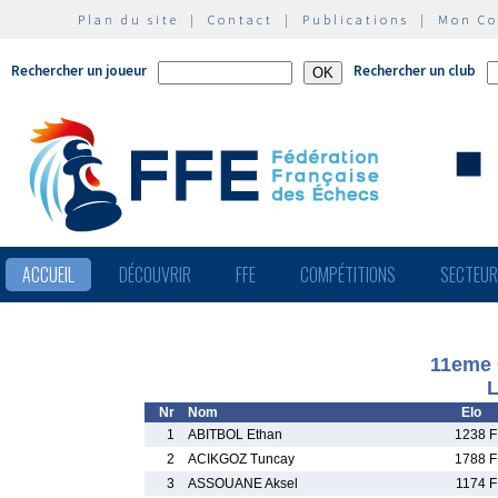
Plan du site
|
Contact
|
Publications
|
Mon C
Rechercher un joueur
Rechercher un club
ACCUEIL
DÉCOUVRIR
FFE
COMPÉTITIONS
SECTEU
11eme 
L
Nr
Nom
Elo
1
ABITBOL Ethan
1238 F
2
ACIKGOZ Tuncay
1788 F
3
ASSOUANE Aksel
1174 F