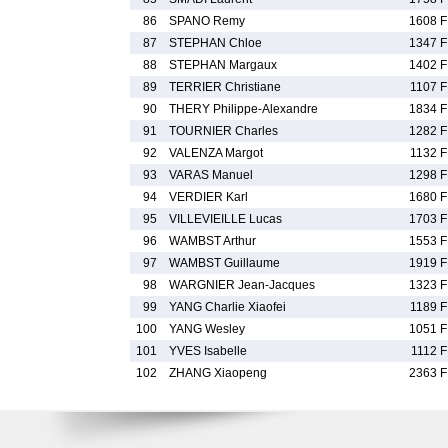
86
SPANO Remy
1608 F
87
STEPHAN Chloe
1347 F
88
STEPHAN Margaux
1402 F
89
TERRIER Christiane
1107 F
90
THERY Philippe-Alexandre
1834 F
91
TOURNIER Charles
1282 F
92
VALENZA Margot
1132 F
93
VARAS Manuel
1298 F
94
VERDIER Karl
1680 F
95
VILLEVIEILLE Lucas
1703 F
96
WAMBST Arthur
1553 F
97
WAMBST Guillaume
1919 F
98
WARGNIER Jean-Jacques
1323 F
99
YANG Charlie Xiaofei
1189 F
100
YANG Wesley
1051 F
101
YVES Isabelle
1112 F
102
ZHANG Xiaopeng
2363 F