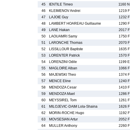
45
IENTILE Timeo
1160 N
46
KLEIMENOV Andrei
1219 F
47
LAJOIE Guy
1232 F
48
LAMBERT HOAREAU Guillaume
1290 F
49
LANE Hakan
2017 F
50
LAOUAMRI Samy
1750 F
51
LARONCHE Thomas
2070 F
52
LISSILLOUR Baptiste
1635 F
53
LORENTER Patrick
1570 F
54
LORENZINI Odile
1199 E
55
MAGLOIRE Alban
1066 F
56
MAJEWSKI Theo
1374 F
57
MENCE Eline
1240 F
58
MENDOZA Cesar
1410 F
59
MENDOZA Mael
1286 F
60
MEYSSIREL Tom
1261 F
61
MILOJEVIC-DAIM Lola-Shaina
1626 F
62
MORIN-ROCHE Hugo
1192 F
63
MOVSESIAN Artur
2052 F
64
MULLER Anthony
2260 F