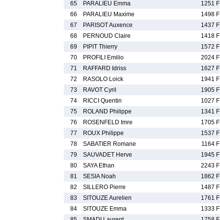
65
PARALIEU Emma
1251 F
66
PARALIEU Maxime
1498 F
67
PARISOT Auxence
1437 F
68
PERNOUD Claire
1418 F
69
PIPIT Thierry
1572 F
70
PROFILI Emilio
2024 F
71
RAFFARD Idriss
1627 F
72
RASOLO Loick
1941 F
73
RAVOT Cyril
1905 F
74
RICCI Quentin
1027 F
75
ROLAND Philippe
1341 F
76
ROSENFELD Imre
1705 F
77
ROUX Philippe
1537 F
78
SABATIER Romane
1164 F
79
SAUVADET Herve
1945 F
80
SAYA Ethan
2243 F
81
SESIA Noah
1862 F
82
SILLERO Pierre
1487 F
83
SITOUZE Aurelien
1761 F
84
SITOUZE Emma
1333 F
85
SMADI Laurent
1758 F