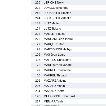
256
LERICHE Nelly
222
LONGO Alexandra
243
LOUASSIER Timothe
244
LOUASSIER Valentin
173
LUTZ Matteo
174
LUTZ Tiziano
228
MAILLET Patrice
225
MANGANI Jean-Pierre
29
MARQUES Don
98
MARTIGNONI Mathys
176
MAS Jean-Louis
117
MATHIEU Christophe
23
MAUFROY Alexandre
49
MAUREL Christophe
50
MAUREL Thibaud
205
MAZIARZ Antoine
206
MAZIARZ Martin
204
MAZIARZ Pierre
190
MEISSONNIER Bernard
237
MENJRA Yanis