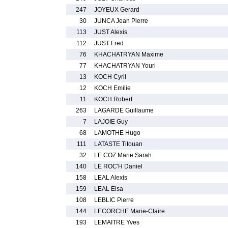
247
JOYEUX Gerard
30
JUNCA Jean Pierre
113
JUST Alexis
112
JUST Fred
76
KHACHATRYAN Maxime
77
KHACHATRYAN Youri
13
KOCH Cyril
12
KOCH Emilie
11
KOCH Robert
263
LAGARDE Guillaume
7
LAJOIE Guy
68
LAMOTHE Hugo
111
LATASTE Titouan
32
LE COZ Marie Sarah
140
LE ROC'H Daniel
158
LEAL Alexis
159
LEAL Elsa
108
LEBLIC Pierre
144
LECORCHE Marie-Claire
193
LEMAITRE Yves