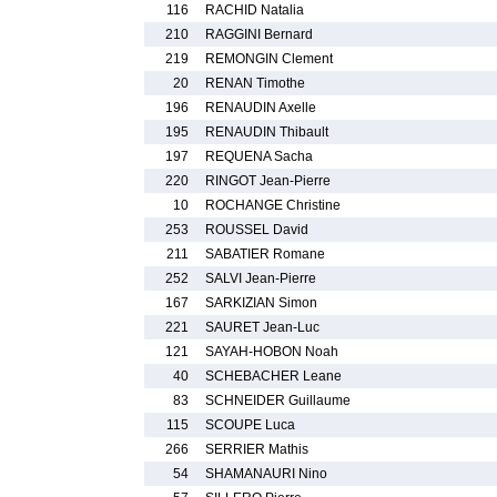
116
RACHID Natalia
210
RAGGINI Bernard
219
REMONGIN Clement
20
RENAN Timothe
196
RENAUDIN Axelle
195
RENAUDIN Thibault
197
REQUENA Sacha
220
RINGOT Jean-Pierre
10
ROCHANGE Christine
253
ROUSSEL David
211
SABATIER Romane
252
SALVI Jean-Pierre
167
SARKIZIAN Simon
221
SAURET Jean-Luc
121
SAYAH-HOBON Noah
40
SCHEBACHER Leane
83
SCHNEIDER Guillaume
115
SCOUPE Luca
266
SERRIER Mathis
54
SHAMANAURI Nino