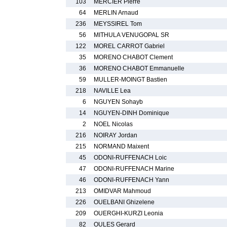
103
MERCIER Pierre
64
MERLIN Arnaud
236
MEYSSIREL Tom
56
MITHULA VENUGOPAL SR
122
MOREL CARROT Gabriel
35
MORENO CHABOT Clement
36
MORENO CHABOT Emmanuelle
59
MULLER-MOINGT Bastien
218
NAVILLE Lea
6
NGUYEN Sohayb
14
NGUYEN-DINH Dominique
2
NOEL Nicolas
216
NOIRAY Jordan
215
NORMAND Maixent
45
ODONI-RUFFENACH Loic
47
ODONI-RUFFENACH Marine
46
ODONI-RUFFENACH Yann
213
OMIDVAR Mahmoud
226
OUELBANI Ghizelene
209
OUERGHI-KURZI Leonia
82
OULES Gerard