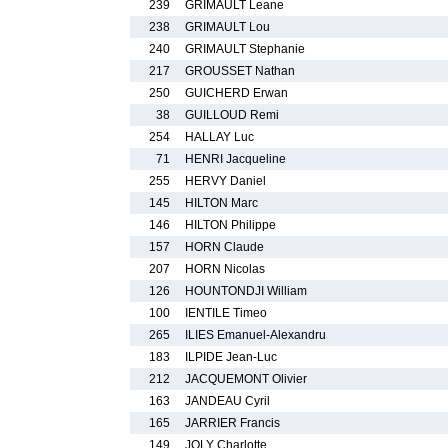
239
GRIMAULT Leane
238
GRIMAULT Lou
240
GRIMAULT Stephanie
217
GROUSSET Nathan
250
GUICHERD Erwan
38
GUILLOUD Remi
254
HALLAY Luc
71
HENRI Jacqueline
255
HERVY Daniel
145
HILTON Marc
146
HILTON Philippe
157
HORN Claude
207
HORN Nicolas
126
HOUNTONDJI William
100
IENTILE Timeo
265
ILIES Emanuel-Alexandru
183
ILPIDE Jean-Luc
212
JACQUEMONT Olivier
163
JANDEAU Cyril
165
JARRIER Francis
149
JOLY Charlotte