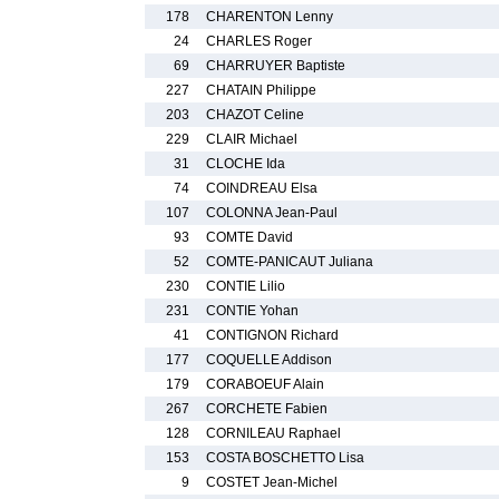
178
CHARENTON Lenny
24
CHARLES Roger
69
CHARRUYER Baptiste
227
CHATAIN Philippe
203
CHAZOT Celine
229
CLAIR Michael
31
CLOCHE Ida
74
COINDREAU Elsa
107
COLONNA Jean-Paul
93
COMTE David
52
COMTE-PANICAUT Juliana
230
CONTIE Lilio
231
CONTIE Yohan
41
CONTIGNON Richard
177
COQUELLE Addison
179
CORABOEUF Alain
267
CORCHETE Fabien
128
CORNILEAU Raphael
153
COSTA BOSCHETTO Lisa
9
COSTET Jean-Michel