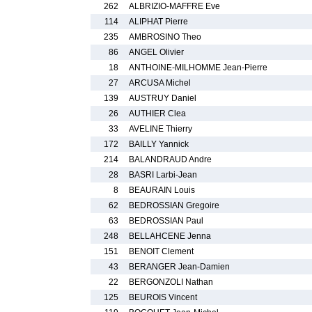
262
ALBRIZIO-MAFFRE Eve
114
ALIPHAT Pierre
235
AMBROSINO Theo
86
ANGEL Olivier
18
ANTHOINE-MILHOMME Jean-Pierre
27
ARCUSA Michel
139
AUSTRUY Daniel
26
AUTHIER Clea
33
AVELINE Thierry
172
BAILLY Yannick
214
BALANDRAUD Andre
28
BASRI Larbi-Jean
8
BEAURAIN Louis
62
BEDROSSIAN Gregoire
63
BEDROSSIAN Paul
248
BELLAHCENE Jenna
151
BENOIT Clement
43
BERANGER Jean-Damien
22
BERGONZOLI Nathan
125
BEUROIS Vincent