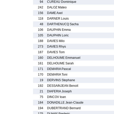
94
CUREAU Dominique
242
DALOZ Mateo
156
DAME Axel
118
DARNER Louis
48
DARTHENUCQ Sacha
106
DAUPHIN Emma
105
DAUPHIN Loric
188
DAVIES Milo
273
DAVIES Rhys
187
DAVIES Tom
160
DELHOUME Emmanuel
161
DELHOUME Sarah
171
DEMARIA Pascal
170
DEMARIA Toni
19
DERVINS Stephane
192
DESSAINJEAN Benoit
21
DIAFERIA Joseph
75
DINCOV Ioan
184
DONADILLE Jean-Claude
194
DUBERTRAND Bernard
175
DUHAY Frederic