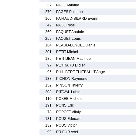
37
PACE Antoine
270
PAGES Philippe
166
PAIRAUD-BILARD Evann
42
PAOLI Noel
260
PAQUET Anatole
259
PAQUET Louis
164
PEAUD-LENOEL Daniel
201
PETIT Michel
185
PETITJEAN Mathilde
97
PEYRARD Didier
95
PHILIBERT THIEBAULT Ange
138
PICHON Raymond
152
PINSON Thierry
208
PITAVAL Lubin
110
POKEE Michele
191
PONS Eric
78
POPOFF Vitaly
131
POUS Edouard
132
POUS Victor
99
PRIEUR Axel