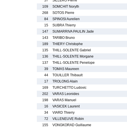
57
SILLERO Pierre
109
SOMCHIT Noryth
268
SOTOS Pierre
84
SPINOSI Aurelien
15
SUBRA Thierry
147
SUMARRIVA PAULIN Jade
143
TARIBO Bruno
189
THIERY Christophe
135
THILL-SOLENTE Gabriel
136
THILL-SOLENTE Morgane
137
THILL-SOLENTE Penelope
39
TOMAS Maureen
44
TOUILLER Thibault
17
TROLONG Alain
169
TURCHETTO Ludovic
202
VARAS Leonides
198
VARAS Manuel
16
VASICEK Laurent
34
VIARD Thierry
72
VILLENEUVE Robin
155
VONGKORAD Guillaume