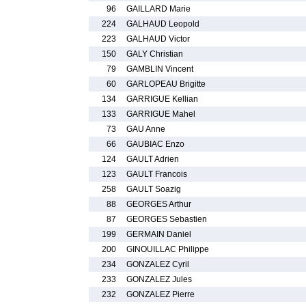
96
GAILLARD Marie
224
GALHAUD Leopold
223
GALHAUD Victor
150
GALY Christian
79
GAMBLIN Vincent
60
GARLOPEAU Brigitte
134
GARRIGUE Kellian
133
GARRIGUE Mahel
73
GAU Anne
66
GAUBIAC Enzo
124
GAULT Adrien
123
GAULT Francois
258
GAULT Soazig
88
GEORGES Arthur
87
GEORGES Sebastien
199
GERMAIN Daniel
200
GINOUILLAC Philippe
234
GONZALEZ Cyril
233
GONZALEZ Jules
232
GONZALEZ Pierre