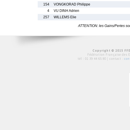
154
VONGKORAD Philippe
4
VU DINH Adrien
257
WILLEMS Elie
ATTENTION: les Gains/Pertes sont
Copyright © 2015 FFE
Fédération Française des 
tél :
01 39 44 65 80
| contact :
con