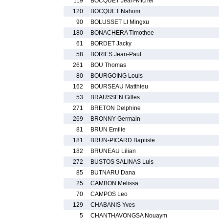
119
BOCQUET Jean-Michel
120
BOCQUET Nahom
90
BOLUSSET LI Mingxu
180
BONACHERA Timothee
61
BORDET Jacky
58
BORIES Jean-Paul
261
BOU Thomas
80
BOURGOING Louis
162
BOURSEAU Matthieu
53
BRAUSSEN Gilles
271
BRETON Delphine
269
BRONNY Germain
81
BRUN Emilie
181
BRUN-PICARD Baptiste
182
BRUNEAU Lilian
272
BUSTOS SALINAS Luis
85
BUTNARU Dana
25
CAMBON Melissa
70
CAMPOS Leo
129
CHABANIS Yves
5
CHANTHAVONGSA Nouaym