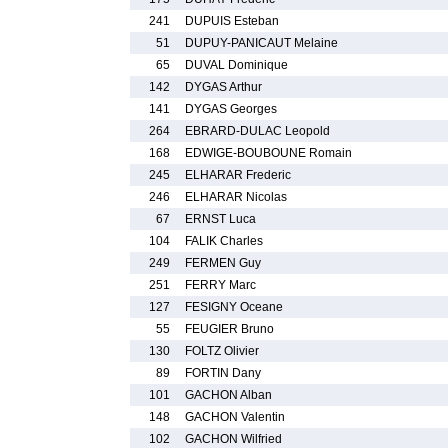
241
DUPUIS Esteban
51
DUPUY-PANICAUT Melaine
65
DUVAL Dominique
142
DYGAS Arthur
141
DYGAS Georges
264
EBRARD-DULAC Leopold
168
EDWIGE-BOUBOUNE Romain
245
ELHARAR Frederic
246
ELHARAR Nicolas
67
ERNST Luca
104
FALIK Charles
249
FERMEN Guy
251
FERRY Marc
127
FESIGNY Oceane
55
FEUGIER Bruno
130
FOLTZ Olivier
89
FORTIN Dany
101
GACHON Alban
148
GACHON Valentin
102
GACHON Wilfried