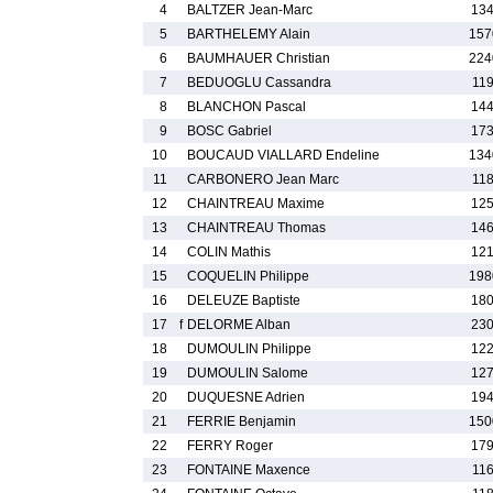
4
BALTZER Jean-Marc
134
5
BARTHELEMY Alain
157
6
BAUMHAUER Christian
224
7
BEDUOGLU Cassandra
119
8
BLANCHON Pascal
144
9
BOSC Gabriel
173
10
BOUCAUD VIALLARD Endeline
134
11
CARBONERO Jean Marc
118
12
CHAINTREAU Maxime
125
13
CHAINTREAU Thomas
146
14
COLIN Mathis
121
15
COQUELIN Philippe
198
16
DELEUZE Baptiste
180
17
f
DELORME Alban
230
18
DUMOULIN Philippe
122
19
DUMOULIN Salome
127
20
DUQUESNE Adrien
194
21
FERRIE Benjamin
150
22
FERRY Roger
179
23
FONTAINE Maxence
116