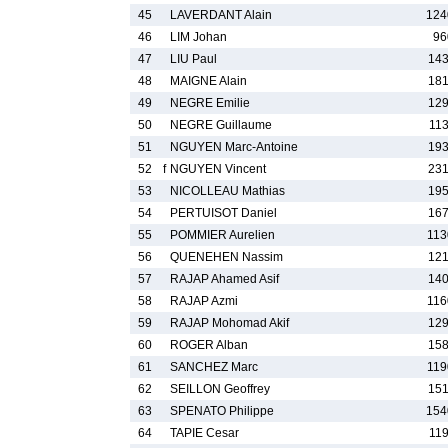
45
LAVERDANT Alain
124
46
LIM Johan
96
47
LIU Paul
143
48
MAIGNE Alain
181
49
NEGRE Emilie
129
50
NEGRE Guillaume
113
51
NGUYEN Marc-Antoine
193
52
f
NGUYEN Vincent
231
53
NICOLLEAU Mathias
195
54
PERTUISOT Daniel
167
55
POMMIER Aurelien
113
56
QUENEHEN Nassim
121
57
RAJAP Ahamed Asif
140
58
RAJAP Azmi
116
59
RAJAP Mohomad Akif
129
60
ROGER Alban
158
61
SANCHEZ Marc
119
62
SEILLON Geoffrey
151
63
SPENATO Philippe
154
64
TAPIE Cesar
119