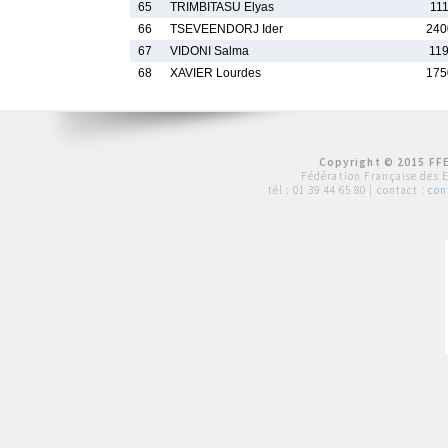
65
TRIMBITASU Elyas
111
66
TSEVEENDORJ Ider
240
67
VIDONI Salma
119
68
XAVIER Lourdes
175
Copyright © 2015 FFE
Fédération Française des 
tél :
01 39 44 65 80
| contact :
con