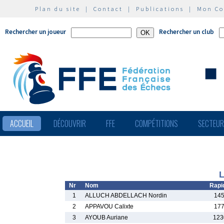
Plan du site
|
Contact
|
Publications
|
Mon C
Rechercher un joueur
Rechercher un club
ACCUEIL
DÉCOUVRIR
FFE
COMPÉTITIONS
SECTEU
L
Nr
Nom
Rapi
1
ALLUCH ABDELLACH Nordin
145
2
APPAVOU Calixte
177
3
AYOUB Auriane
123