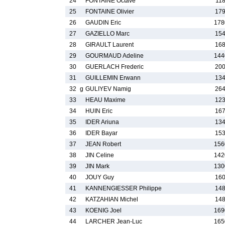
24
FONTAINE Octave
118
25
FONTAINE Olivier
179
26
GAUDIN Eric
178
27
GAZIELLO Marc
154
28
GIRAULT Laurent
168
29
GOURMAUD Adeline
144
30
GUERLACH Frederic
200
31
GUILLEMIN Erwann
134
32
g
GULIYEV Namig
264
33
HEAU Maxime
123
34
HUIN Eric
167
35
IDER Ariuna
134
36
IDER Bayar
153
37
JEAN Robert
156
38
JIN Celine
142
39
JIN Mark
130
40
JOUY Guy
160
41
KANNENGIESSER Philippe
148
42
KATZAHIAN Michel
148
43
KOENIG Joel
169
44
LARCHER Jean-Luc
165