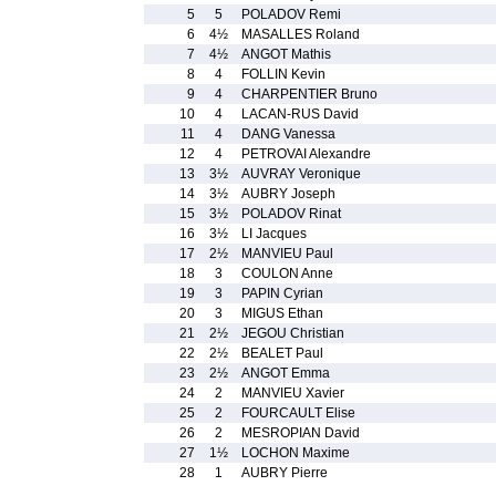
5
5
POLADOV Remi
6
4½
MASALLES Roland
7
4½
ANGOT Mathis
8
4
FOLLIN Kevin
9
4
CHARPENTIER Bruno
10
4
LACAN-RUS David
11
4
DANG Vanessa
12
4
PETROVAI Alexandre
13
3½
AUVRAY Veronique
14
3½
AUBRY Joseph
15
3½
POLADOV Rinat
16
3½
LI Jacques
17
2½
MANVIEU Paul
18
3
COULON Anne
19
3
PAPIN Cyrian
20
3
MIGUS Ethan
21
2½
JEGOU Christian
22
2½
BEALET Paul
23
2½
ANGOT Emma
24
2
MANVIEU Xavier
25
2
FOURCAULT Elise
26
2
MESROPIAN David
27
1½
LOCHON Maxime
28
1
AUBRY Pierre