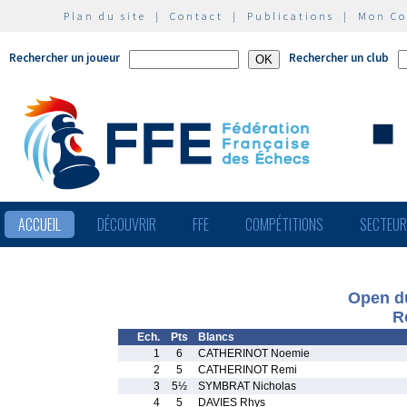
Plan du site
|
Contact
|
Publications
|
Mon C
Rechercher un joueur
Rechercher un club
ACCUEIL
DÉCOUVRIR
FFE
COMPÉTITIONS
SECTEU
Open d
R
Ech.
Pts
Blancs
1
6
CATHERINOT Noemie
2
5
CATHERINOT Remi
3
5½
SYMBRAT Nicholas
4
5
DAVIES Rhys