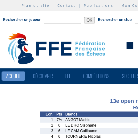
Plan du site
|
Contact
|
Publications
|
Mon C
Rechercher un joueur
Rechercher un club
ACCUEIL
DÉCOUVRIR
FFE
COMPÉTITIONS
SECTEU
13e open 
R
Ech.
Pts
Blancs
1
7½
ANGOT Mathis
2
6
LE DRO Stephane
3
6
LE CAM Guillaume
4
6
TOURNERIE Nicolas