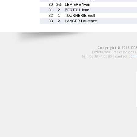
30
2½
LEMIERE Yvon
31
2
BERTRU Jean
32
1
TOURNERIE Erell
33
2
LANGER Laurence
Copyright © 2015 FFE
Fédération Française des 
tél :
01 39 44 65 80
| contact :
con