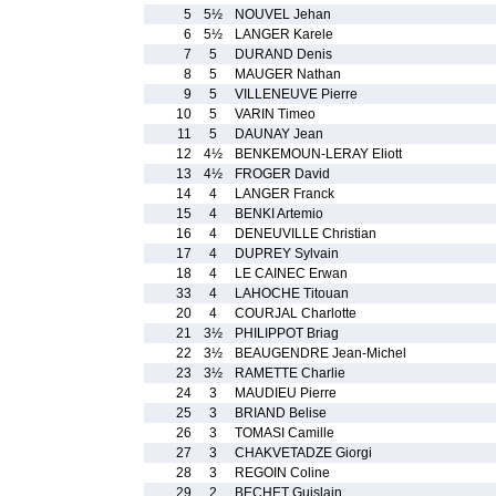
5
5½
NOUVEL Jehan
6
5½
LANGER Karele
7
5
DURAND Denis
8
5
MAUGER Nathan
9
5
VILLENEUVE Pierre
10
5
VARIN Timeo
11
5
DAUNAY Jean
12
4½
BENKEMOUN-LERAY Eliott
13
4½
FROGER David
14
4
LANGER Franck
15
4
BENKI Artemio
16
4
DENEUVILLE Christian
17
4
DUPREY Sylvain
18
4
LE CAINEC Erwan
33
4
LAHOCHE Titouan
20
4
COURJAL Charlotte
21
3½
PHILIPPOT Briag
22
3½
BEAUGENDRE Jean-Michel
23
3½
RAMETTE Charlie
24
3
MAUDIEU Pierre
25
3
BRIAND Belise
26
3
TOMASI Camille
27
3
CHAKVETADZE Giorgi
28
3
REGOIN Coline
29
2
BECHET Guislain