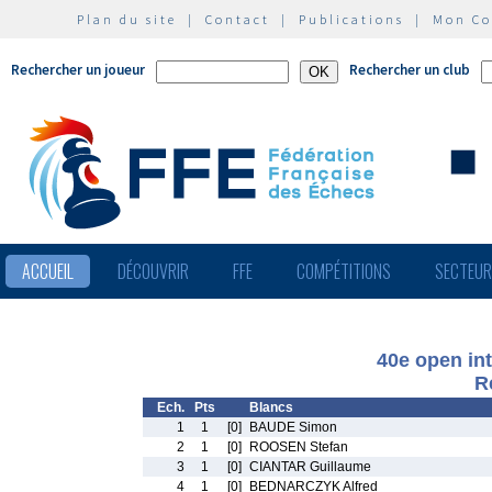
Plan du site
|
Contact
|
Publications
|
Mon C
Rechercher un joueur
Rechercher un club
ACCUEIL
DÉCOUVRIR
FFE
COMPÉTITIONS
SECTEU
40e open in
R
Ech.
Pts
Blancs
1
1
[0]
BAUDE Simon
2
1
[0]
ROOSEN Stefan
3
1
[0]
CIANTAR Guillaume
4
1
[0]
BEDNARCZYK Alfred