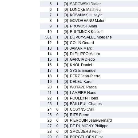
5
1
[0]
SADOWSKI Didier
6
1
[0]
LONCKE Matthieu
7
1
[0]
KOSANAK Huseyin
8
1
[0]
GOVOREANU Matei
9
1
[0]
PRUVOST Alain
10
1
[0]
BULTIJNCK Kristoff
501
1
[0]
DUPUY-SALLE Morgane
12
1
[0]
COLIN Gerard
13
1
[0]
JAMAR Marc
14
1
[0]
DI FILIPPO Mauro
15
1
[0]
GARCIA Diego
16
1
[0]
KNOL Daniel
17
1
[0]
SYS Emmanuel
18
1
[0]
PERZ Jean-Pierre
19
1
[0]
DELEU Karen
20
1
[0]
WOYAVE Pascal
21
1
[0]
LAMEIRE Hans
22
1
[0]
POULEYN Floris
23
1
[0]
BAILLEUL Charles
24
0
[0]
COSYNS Cyril
25
0
[0]
RITS Beere
26
0
[0]
PIERQUIN Jean-Bernard
27
0
[0]
DE RUMIGNY Philippe
28
0
[0]
SMOLDERS Pepijn
29
0
[0]
BORGELIOEN Elise