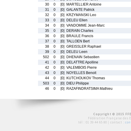
30
0
[0]
MARTELLIER Antoine
31
0
[0]
GALANTE Patrick
32
0
[0]
KRZYMANSKI Leo
33
0
[0]
DELEU Ellen
34
0
[0]
VANDOMME Jean-Marc
35
0
[0]
DERAIN Charles
36
0
[0]
BRAULE Francis
37
0
[0]
TALLOEN Bert
38
0
[0]
GREISSLER Raphael
39
0
[0]
DELEU Leen
502
0
[0]
DHENAIN Sebastien
41
0
[0]
DELATTRE Apolline
42
0
[0]
VALEMBOIS Pierre
43
0
[0]
NOYELLES Benoit
44
0
[0]
KUTCHOUKOV Thomas
503
0
[0]
DIEU Philippe
46
0
[0]
RAZAFINDRATSIMA Mathieu
Copyright © 2015 FFE
Fédération Française des 
tél :
01 39 44 65 80
| contact :
con