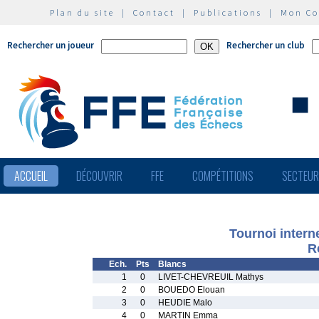
Plan du site
|
Contact
|
Publications
|
Mon C
Rechercher un joueur
Rechercher un club
ACCUEIL
DÉCOUVRIR
FFE
COMPÉTITIONS
SECTEU
Tournoi intern
R
Ech.
Pts
Blancs
1
0
LIVET-CHEVREUIL Mathys
2
0
BOUEDO Elouan
3
0
HEUDIE Malo
4
0
MARTIN Emma