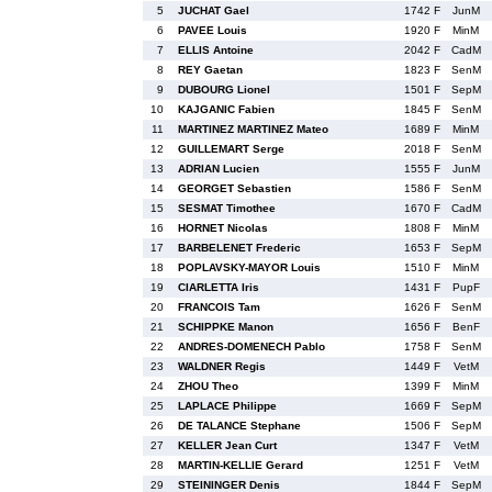
5
JUCHAT Gael
1742 F
JunM
6
PAVEE Louis
1920 F
MinM
7
ELLIS Antoine
2042 F
CadM
8
REY Gaetan
1823 F
SenM
9
DUBOURG Lionel
1501 F
SepM
10
KAJGANIC Fabien
1845 F
SenM
11
MARTINEZ MARTINEZ Mateo
1689 F
MinM
12
GUILLEMART Serge
2018 F
SenM
13
ADRIAN Lucien
1555 F
JunM
14
GEORGET Sebastien
1586 F
SenM
15
SESMAT Timothee
1670 F
CadM
16
HORNET Nicolas
1808 F
MinM
17
BARBELENET Frederic
1653 F
SepM
18
POPLAVSKY-MAYOR Louis
1510 F
MinM
19
CIARLETTA Iris
1431 F
PupF
20
FRANCOIS Tam
1626 F
SenM
21
SCHIPPKE Manon
1656 F
BenF
22
ANDRES-DOMENECH Pablo
1758 F
SenM
23
WALDNER Regis
1449 F
VetM
24
ZHOU Theo
1399 F
MinM
25
LAPLACE Philippe
1669 F
SepM
26
DE TALANCE Stephane
1506 F
SepM
27
KELLER Jean Curt
1347 F
VetM
28
MARTIN-KELLIE Gerard
1251 F
VetM
29
STEININGER Denis
1844 F
SepM