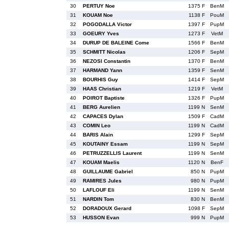
30
PERTUY Noe
1375 F
BenM
31
KOUAM Noe
1138 F
PouM
32
POGODALLA Victor
1397 F
PupM
33
GOEURY Yves
1273 F
VetM
34
DURUP DE BALEINE Come
1566 F
BenM
35
SCHMITT Nicolas
1206 F
SepM
36
NEZOSI Constantin
1370 F
BenM
37
HARMAND Yann
1359 F
SenM
38
BOURHIS Guy
1414 F
SepM
39
HAAS Christian
1219 F
VetM
40
POIROT Baptiste
1326 F
PupM
41
BERG Aurelien
1199 N
SenM
42
CAPACES Dylan
1509 F
CadM
43
COMIN Leo
1199 N
CadM
44
BARIS Alain
1299 F
SepM
45
KOUTAINY Essam
1199 N
SepM
46
PETRUZZELLIS Laurent
1199 N
SenM
47
KOUAM Maelis
1120 N
BenF
48
GUILLAUME Gabriel
850 N
PupM
49
RAMIRES Jules
980 N
PupM
50
LAFLOUF Eli
1199 N
SenM
51
NARDIN Tom
830 N
BenM
52
DORADOUX Gerard
1098 F
SepM
53
HUSSON Evan
999 N
PupM