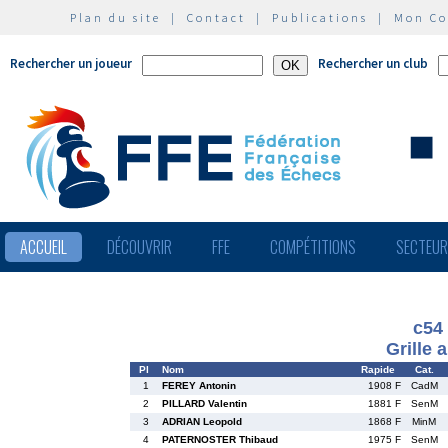
Plan du site
|
Contact
|
Publications
|
Mon C
Rechercher un joueur
Rechercher un club
ACCUEIL
DÉCOUVRIR
FFE
COMPÉTITIONS
SECTEU
c54
Grille 
Pl
Nom
Rapide
Cat.
1
FEREY Antonin
1908 F
CadM
2
PILLARD Valentin
1881 F
SenM
3
ADRIAN Leopold
1868 F
MinM
4
PATERNOSTER Thibaud
1975 F
SenM