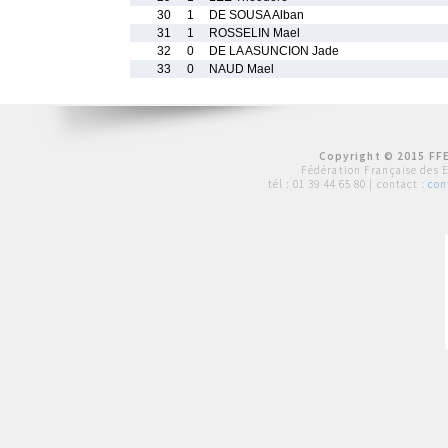
30
1
DE SOUSA Alban
31
1
ROSSELIN Mael
32
0
DE LA ASUNCION Jade
33
0
NAUD Mael
Copyright © 2015 FFE
Fédération Française des 
tél :
01 39 44 65 80
| contact :
con