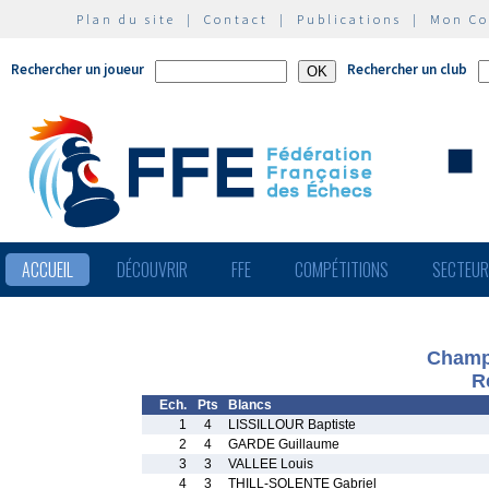
Plan du site
|
Contact
|
Publications
|
Mon C
Rechercher un joueur
Rechercher un club
ACCUEIL
DÉCOUVRIR
FFE
COMPÉTITIONS
SECTEU
Champ
R
Ech.
Pts
Blancs
1
4
LISSILLOUR Baptiste
2
4
GARDE Guillaume
3
3
VALLEE Louis
4
3
THILL-SOLENTE Gabriel