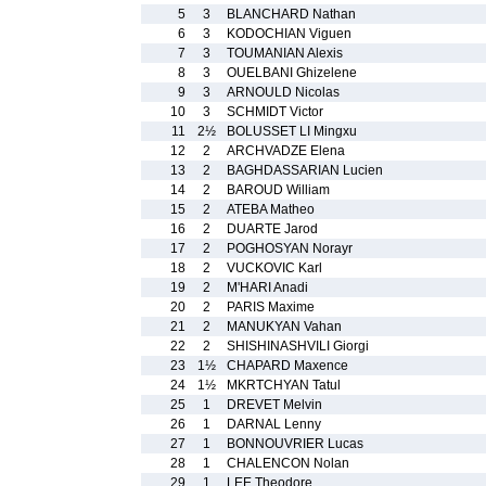
5
3
BLANCHARD Nathan
6
3
KODOCHIAN Viguen
7
3
TOUMANIAN Alexis
8
3
OUELBANI Ghizelene
9
3
ARNOULD Nicolas
10
3
SCHMIDT Victor
11
2½
BOLUSSET LI Mingxu
12
2
ARCHVADZE Elena
13
2
BAGHDASSARIAN Lucien
14
2
BAROUD William
15
2
ATEBA Matheo
16
2
DUARTE Jarod
17
2
POGHOSYAN Norayr
18
2
VUCKOVIC Karl
19
2
M'HARI Anadi
20
2
PARIS Maxime
21
2
MANUKYAN Vahan
22
2
SHISHINASHVILI Giorgi
23
1½
CHAPARD Maxence
24
1½
MKRTCHYAN Tatul
25
1
DREVET Melvin
26
1
DARNAL Lenny
27
1
BONNOUVRIER Lucas
28
1
CHALENCON Nolan
29
1
LEE Theodore