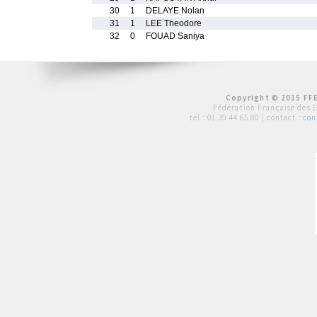
30
1
DELAYE Nolan
31
1
LEE Theodore
32
0
FOUAD Saniya
Copyright © 2015 FFE
Fédération Française des 
tél :
01 39 44 65 80
| contact :
con