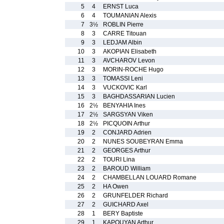
5
4
ERNST Luca
6
4
TOUMANIAN Alexis
7
3½
ROBLIN Pierre
8
3
CARRE Titouan
9
3
LEDJAM Albin
10
3
AKOPIAN Elisabeth
11
3
AVCHAROV Levon
12
3
MORIN-ROCHE Hugo
13
3
TOMASSI Leni
14
3
VUCKOVIC Karl
15
3
BAGHDASSARIAN Lucien
16
2½
BENYAHIA Ines
17
2½
SARGSYAN Viken
18
2½
PICQUOIN Arthur
19
2
CONJARD Adrien
20
2
NUNES SOUBEYRAN Emma
21
2
GEORGES Arthur
22
2
TOURI Lina
23
2
BAROUD William
24
2
CHAMBELLAN LOUARD Romane
25
2
HA Owen
26
2
GRUNFELDER Richard
27
2
GUICHARD Axel
28
1
BERY Baptiste
29
1
KAPOUYAN Arthur