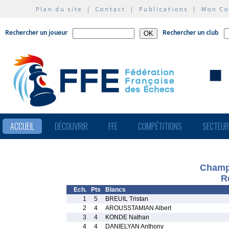
Plan du site
|
Contact
|
Publications
|
Mon C
Rechercher un joueur
Rechercher un club
ACCUEIL
DÉCOUVRIR
FFE
COMPÉTITIONS
SECTEU
Champ
R
Ech.
Pts
Blancs
1
5
BREUIL Tristan
2
4
AROUSSTAMIAN Albert
3
4
KONDE Nathan
4
4
DANIELYAN Anthony