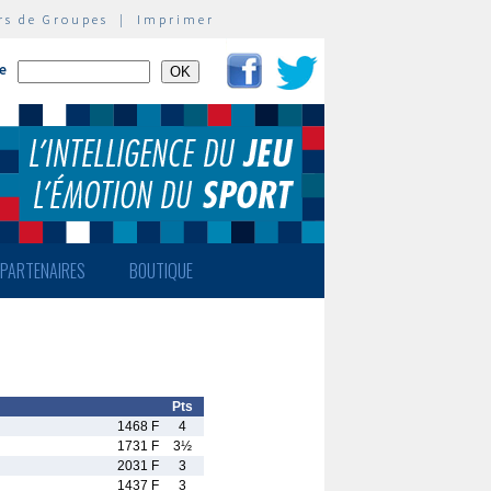
rs de Groupes
|
Imprimer
te
PARTENAIRES
BOUTIQUE
Pts
1468 F
4
1731 F
3½
2031 F
3
1437 F
3