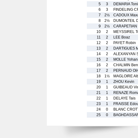
5
3
DEMARIA Toni
6
3
FINDELING C
7
2½
CADOUX Max
8
2½
DUMONTEIL Di
9
2½
CARAPETIAN 
10
2
MEYSSIREL 
11
2
LEE Boaz
12
2
PAYET Robin
13
2
DARTIGUES M
14
2
ALEXANYAN S
15
2
MOLLE Yohan
16
2
CHALMIN Beno
17
2
PERNAUD Oli
18
1½
MAGLOIRE Al
19
1
ZHOU Kevin
20
1
GUIBEAUD Vi
21
1
RENAZE Rom
22
1
DELAYE Tais
23
1
FRAISSE Edo
24
0
BLANC CROTT
25
0
BAGHDASSAR