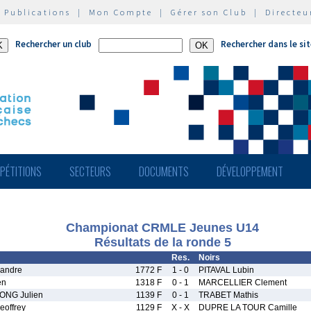
|
Publications
|
Mon Compte
|
Gérer son Club
|
Directeu
Rechercher un club
Rechercher dans le si
PÉTITIONS
SECTEURS
DOCUMENTS
DÉVELOPPEMENT
Championat CRMLE Jeunes U14
Résultats de la ronde 5
Res.
Noirs
andre
1772 F
1 - 0
PITAVAL Lubin
en
1318 F
0 - 1
MARCELLIER Clement
NG Julien
1139 F
0 - 1
TRABET Mathis
offrey
1129 F
X - X
DUPRE LA TOUR Camille