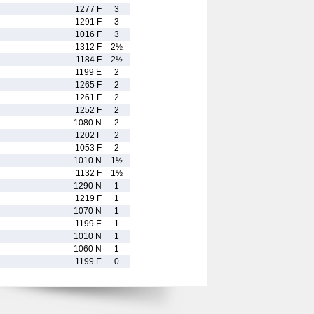
1277 F
3
1291 F
3
1016 F
3
1312 F
2½
1184 F
2½
1199 E
2
1265 F
2
1261 F
2
1252 F
2
1080 N
2
1202 F
2
1053 F
2
1010 N
1½
1132 F
1½
1290 N
1
1219 F
1
1070 N
1
1199 E
1
1010 N
1
1060 N
1
1199 E
0