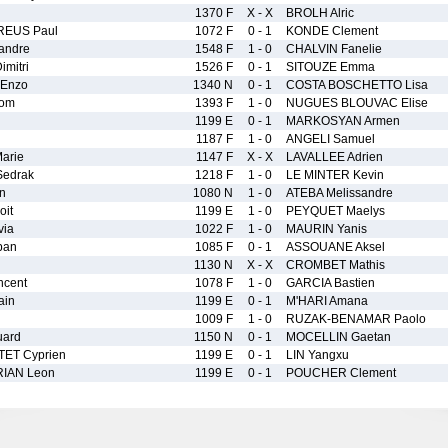
1370 F
X - X
BROLH Alric
REUS Paul
1072 F
0 - 1
KONDE Clement
andre
1548 F
1 - 0
CHALVIN Fanelie
mitri
1526 F
0 - 1
SITOUZE Emma
Enzo
1340 N
0 - 1
COSTA BOSCHETTO Lisa
Tom
1393 F
1 - 0
NUGUES BLOUVAC Elise
1199 E
0 - 1
MARKOSYAN Armen
1187 F
1 - 0
ANGELI Samuel
arie
1147 F
X - X
LAVALLEE Adrien
edrak
1218 F
1 - 0
LE MINTER Kevin
n
1080 N
1 - 0
ATEBA Melissandre
it
1199 E
1 - 0
PEYQUET Maelys
via
1022 F
1 - 0
MAURIN Yanis
ban
1085 F
0 - 1
ASSOUANE Aksel
1130 N
X - X
CROMBET Mathis
ncent
1078 F
1 - 0
GARCIA Bastien
ain
1199 E
0 - 1
M'HARI Amana
1009 F
1 - 0
RUZAK-BENAMAR Paolo
uard
1150 N
0 - 1
MOCELLIN Gaetan
ET Cyprien
1199 E
0 - 1
LIN Yangxu
IAN Leon
1199 E
0 - 1
POUCHER Clement