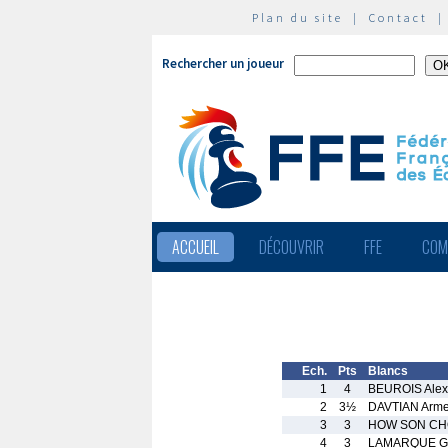
Plan du site
|
Contact
Rechercher un joueur
ACCUEIL
DÉCOUVRIR
FFE
COM
Ech.
Pts
Blancs
1
4
BEUROIS Alex
2
3½
DAVTIAN Arm
3
3
HOW SON CHO
4
3
LAMARQUE Ge