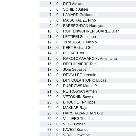
5
0
FIER Alexandr
6
0
SOHIER Julien
7
0
LAMARD Guillaume
8
0
MAISURADZE Nino
9
0
BARSEGHYAN Harutyun
10
0
ROTTENWOHRER SUAREZ Juan
11
0
LETTIERI Giuseppe
12
0
TIRABOSCHI Nicolo'
13
0
PERT Richard G
14
0
POLATEL Ali
15
0
RAKOTOMAHARO Fy Antenaina
16
0
DECUIGNIERE Tom
17
0
JOIE Sebastien
18
0
DEVALLEE Jeremie
19
0
DI NICOLANTONIO Lucas
20
0
BURROWS Martin P
21
0
PETROSYAN Armen
22
0
VETOKHIN Savva
23
0
BROCHET Philippe
24
0
MAKKAR Rajat
25
0
HARSHAVARDHAN G B
26
0
VILLIERS Thomas
27
0
VOGT Lothar
28
0
PAVESI Brando
29
0
VIDAL Llewellyn