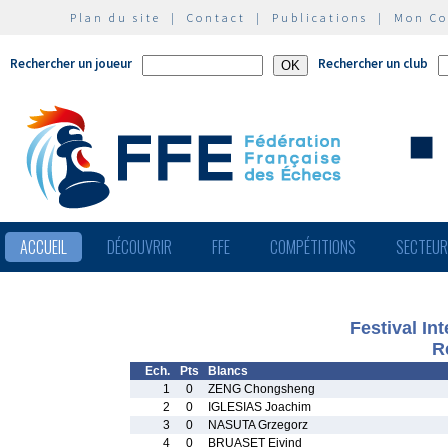
Plan du site
|
Contact
|
Publications
|
Mon C
Rechercher un joueur
Rechercher un club
ACCUEIL
DÉCOUVRIR
FFE
COMPÉTITIONS
SECTEU
Festival In
R
Ech.
Pts
Blancs
1
0
ZENG Chongsheng
2
0
IGLESIAS Joachim
3
0
NASUTA Grzegorz
4
0
BRUASET Eivind