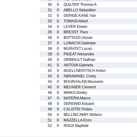
30
0
QUILTER Thomas A
31
0
ABELLO Sebastien
32
0
DERIGE KANE Yan
33
0
TOMASI Albert
34
0
LEVER Erwan
35
0
BRESSY Theo
36
0
BOTTAZZI Ulysse
37
0
LUMACHI Gabriele
38
0
MURATET Lucas
39
0
PIGEAT Alexandre
40
0
GRIMAULT Nathan
41
0
ANTOVA Gabriela
42
0
MUELLNERITSCH Anton
43
0
ABRAVANEL Chely
44
0
BOURHALEB Mouneim
45
0
MEUNIER Clement
46
0
MINKO Dmitry
47
0
MATERIA Marco
48
0
SEREINIG Eduard
49
0
CALISTRI Tristan
50
0
BELLINCAMPI Stefano
51
0
MAZZELLA Enzo
52
0
ROUX Baptiste