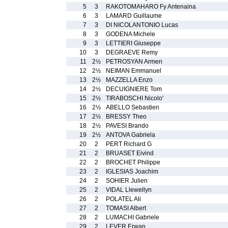
5
3
RAKOTOMAHARO Fy Antenaina
6
3
LAMARD Guillaume
7
3
DI NICOLANTONIO Lucas
8
3
GODENA Michele
9
3
LETTIERI Giuseppe
10
3
DEGRAEVE Remy
11
2½
PETROSYAN Armen
12
2½
NEIMAN Emmanuel
13
2½
MAZZELLA Enzo
14
2½
DECUIGNIERE Tom
15
2½
TIRABOSCHI Nicolo'
16
2½
ABELLO Sebastien
17
2½
BRESSY Theo
18
2½
PAVESI Brando
19
2½
ANTOVA Gabriela
20
2
PERT Richard G
21
2
BRUASET Eivind
22
2
BROCHET Philippe
23
2
IGLESIAS Joachim
24
2
SOHIER Julien
25
2
VIDAL Llewellyn
26
2
POLATEL Ali
27
2
TOMASI Albert
28
2
LUMACHI Gabriele
29
2
LEVER Erwan