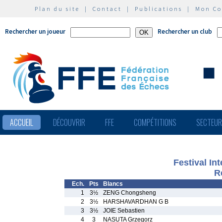
Plan du site
|
Contact
|
Publications
|
Mon C
Rechercher un joueur
Rechercher un club
ACCUEIL
DÉCOUVRIR
FFE
COMPÉTITIONS
SECTEU
Festival In
R
Ech.
Pts
Blancs
1
3½
ZENG Chongsheng
2
3½
HARSHAVARDHAN G B
3
3½
JOIE Sebastien
4
3
NASUTA Grzegorz