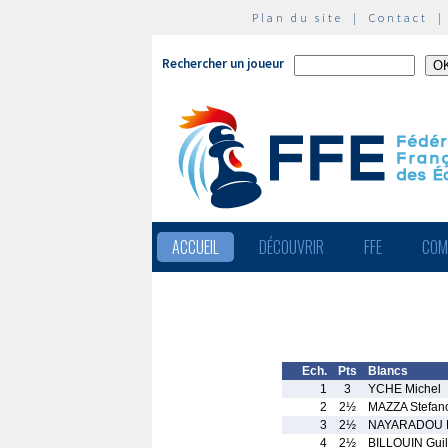
Plan du site
|
Contact
Rechercher un joueur
ACCUEIL
DÉCOUVRIR
FFE
COM
Ech.
Pts
Blancs
1
3
YCHE Michel
2
2½
MAZZA Stefan
3
2½
NAYARADOU P
4
2½
BILLOUIN Gui