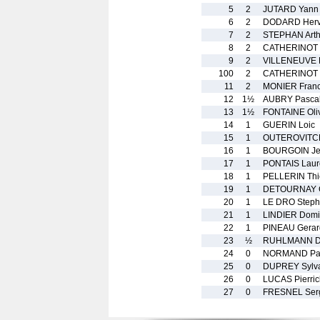
5
2
JUTARD Yann
6
2
DODARD Her
7
2
STEPHAN Arth
8
2
CATHERINOT L
9
2
VILLENEUVE P
100
2
CATHERINOT 
11
2
MONIER Fran
12
1½
AUBRY Pasca
13
1½
FONTAINE Oliv
14
1
GUERIN Loic
15
1
OUTEROVITCH
16
1
BOURGOIN Je
17
1
PONTAIS Laur
18
1
PELLERIN Thi
19
1
DETOURNAY 
20
1
LE DRO Step
21
1
LINDIER Domi
22
1
PINEAU Gerar
23
½
RUHLMANN D
24
0
NORMAND Pat
25
0
DUPREY Sylv
26
0
LUCAS Pierric
27
0
FRESNEL Ser