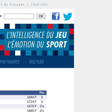
rs de Groupes
|
Imprimer
te
PARTENAIRES
BOUTIQUE
Pts
1844 F
3
1724 F
3
1678 F
2½
1685 F
2½