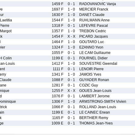
1459 F
0 - 1
RADOVANOVIC Vanja
ve
1697 F
1 - 0
MERCIER Franck
ur
1630 F
1 - 0
DANET Claude
aetitia
1544 F
1 - 0
RUHLMANN Anne
ierre
1318 F
0 - 1
LEFEVRE Pascal
Margot
1357 F
1 - 0
TREBON Cedric
ck
1454 F
X - X
PICARD Jacques
l
1464 F
1 - 0
GOUTARD Luc
ier
1324 F
1 - 0
EZANNO Yvon
1055 F
0 - 1
LE CAM Guillaume
 Colin
1199 E
0 - 1
FOURNEL Didier
an-Louis
1412 F
1 - 0
SOUVESTRE Gwendal
ent
1111 F
0 - 1
LENOIR Pierre
erry
1341 F
1 - 0
JAMOIS Yves
Claude
1088 F
0 - 1
GUYADER Ronan
hane
1281 F
0 - 1
COZIC Guy
nique
1255 F
X - X
GOUES Jean-Louis
d
1076 F
0 - 1
LAMBERT Jerome
ominique
1306 F
1 - 0
ARMSTRONG-SMITH Vivien
rick
1066 F
0 - 1
ROLLAND Jean-Louis
ain
1199 E
0 - 1
LE CAINEC Erwan
k
1165 F
0 - 1
BERTHIER Remy
ge
1009 E
0 - 1
THOMAS Jean-Yves