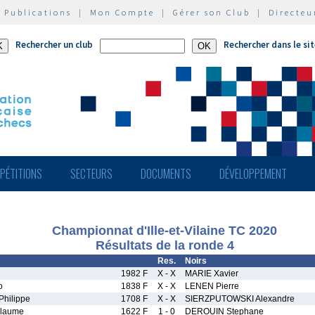
|
Publications
|
Mon Compte
|
Gérer son Club
|
Directeu
Rechercher un club
Rechercher dans le si
PÉTITIONS
SECTEURS
DOCUMENTS
DÉVELOPPEMENT
Championnat d'Ille-et-Vilaine TC 2020
Résultats de la ronde 4
Res.
Noirs
1982 F
X - X
MARIE Xavier
o
1838 F
X - X
LENEN Pierre
hilippe
1708 F
X - X
SIERZPUTOWSKI Alexandre
llaume
1622 F
1 - 0
DEROUIN Stephane