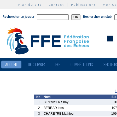
Plan du site
|
Contact
|
Publications
|
Mon C
Rechercher un joueur
Rechercher un club
ACCUEIL
DÉCOUVRIR
FFE
COMPÉTITIONS
SECTEU
L
Nr
Nom
Elo
1
BENYAYER Shay
101
2
BERRAD Ines
107
3
CHAREYRE Mathieu
109