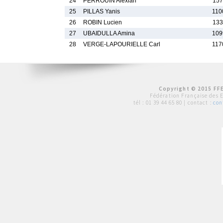
24
PERROUIN Alexian
157
25
PILLAS Yanis
110
26
ROBIN Lucien
133
27
UBAIDULLA Amina
109
28
VERGE-LAPOURIELLE Carl
117
Copyright © 2015 FFE
Fédération Française des 
tél :
01 39 44 65 80
| contact :
con