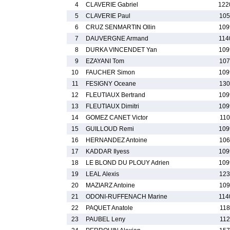
4
CLAVERIE Gabriel
122
5
CLAVERIE Paul
105
6
CRUZ SENMARTIN Ollin
109
7
DAUVERGNE Armand
114
8
DURKA VINCENDET Yan
109
9
EZAYANI Tom
107
10
FAUCHER Simon
109
11
FESIGNY Oceane
130
12
FLEUTIAUX Bertrand
109
13
FLEUTIAUX Dimitri
109
14
GOMEZ CANET Victor
110
15
GUILLOUD Remi
109
16
HERNANDEZ Antoine
106
17
KADDAR Ilyess
109
18
LE BLOND DU PLOUY Adrien
109
19
LEAL Alexis
123
20
MAZIARZ Antoine
109
21
ODONI-RUFFENACH Marine
114
22
PAQUET Anatole
118
23
PAUBEL Leny
112